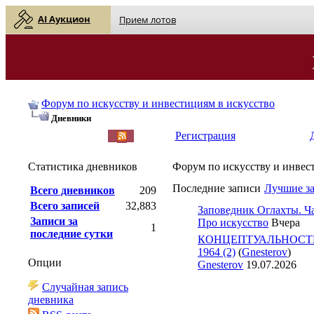
AI Аукцион
Прием лотов
Форум по искусству и инвестициям в искусство
Дневники
English
| Русский
Регистрация
Статистика дневников
Форум по искусству и инвес
Последние записи
Лучшие з
Всего дневников
209
Всего записей
32,883
Заповедник Оглахты. Ча
Записи за
Про искусство
Вчера
1
последние сутки
КОНЦЕПТУАЛЬНОСТЬ
1964 (2)
(
Gnesterov
)
Опции
Gnesterov
19.07.2026
Случайная запись
дневника