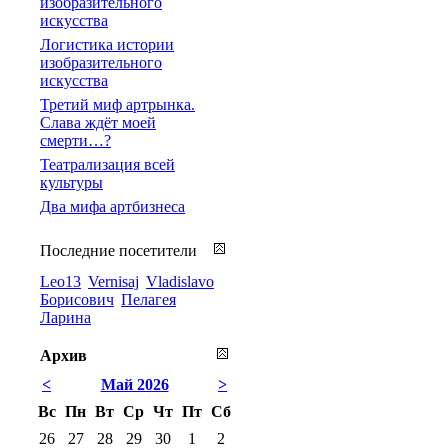
изобразительного
искусства
Логистика истории
изобразительного
искусства
Третий миф артрынка.
Слава ждёт моей
смерти…?
Театрализация всей
культуры
Два мифа артбизнеса
Последние посетители
Leo13
Vernisaj
Vladislavo
Борисович
Пелагея
Ларина
Архив
<
Май 2026
>
Вс
Пн
Вт
Ср
Чт
Пт
Сб
26
27
28
29
30
1
2