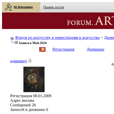
AI Аукцион
Прием лотов
Форум по искусству и инвестициям в искусство
>
Днев
Записи в Май 2026
English
| Русский
Регистрация
Дневники
адамович
а
Регистрация
08.01.2009
Адрес
москва
Сообщений
26
Записей в дневнике
6