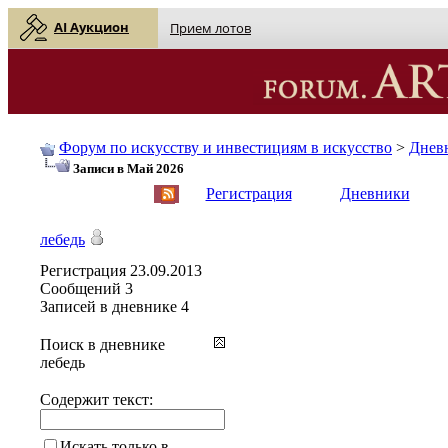
AI Аукцион
Прием лотов
Форум по искусству и инвестициям в искусство
>
Днев
Записи в Май 2026
English
| Русский
Регистрация
Дневники
лебедь
Регистрация
23.09.2013
Сообщений
3
Записей в дневнике
4
Поиск в дневнике
лебедь
Содержит текст:
Искать только в