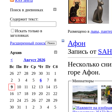
RSS лента
Поиск в дневниках
Содержит текст:
Искать только в
Размещено в
львы, панте
заголовках
Афон
Расширенный поиск
Запись от
SAH
Архив
<
Август 2026
Несколько сни
Вс
Пн
Вт
Ср
Чт
Пт
Сб
горе Афон.
26
27
28
29
30
31
1
2
3
4
5
6
7
8
Миниатюры
9
10
11
12
13
14
15
16
17
18
19
20
21
22
23
24
25
26
27
28
29
30
31
1
2
3
4
5