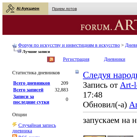
AI Аукцион
Прием лотов
Форум по искусству и инвестициям в искусство
>
Днев
Лучшие записи
English
| Русский
Регистрация
Дневники
Статистика дневников
Cледуя народ
Запись от
Art-
Всего дневников
209
Всего записей
32,883
17:48
Записи за
0
последние сутки
Обновил(-а)
Ar
Опции
запускаем на 
Случайная запись
дневника