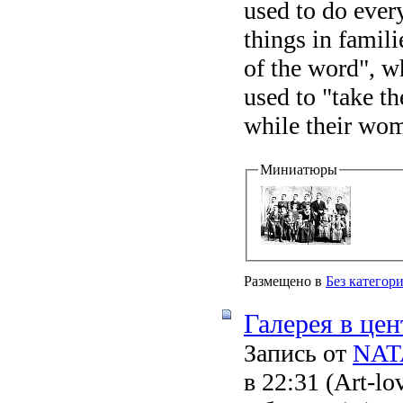
used to do every
things in famil
of the word", w
used to "take t
while their wom
Миниатюры
Размещено в
Без категор
Галерея в це
Запись от
NAT
в 22:31
(Art-lo