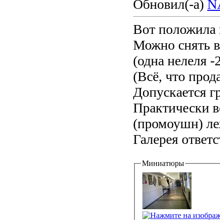
Обновил(-а)
N
Вот положила г
Можно снять в
(одна нелеля 
(Всё, что прод
Допускается г
Практически 
(промоушн) ле
Галерея ответс
Миниатюры