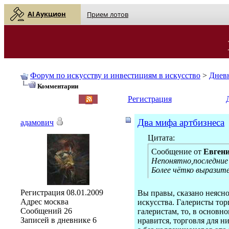
AI Аукцион
Прием лотов
Форум по искусству и инвестициям в искусство
>
Днев
Комментарии
English
| Русский
Регистрация
Два мифа артбизнеса
адамович
Цитата:
Сообщение от
Евген
Непонятно,последние
Более чётко выразите
Регистрация
08.01.2009
Вы правы, сказано неясн
Адрес
москва
искусства. Галеристы тор
Сообщений
26
галеристам, то, в основн
Записей в дневнике
6
нравится, торговля для н