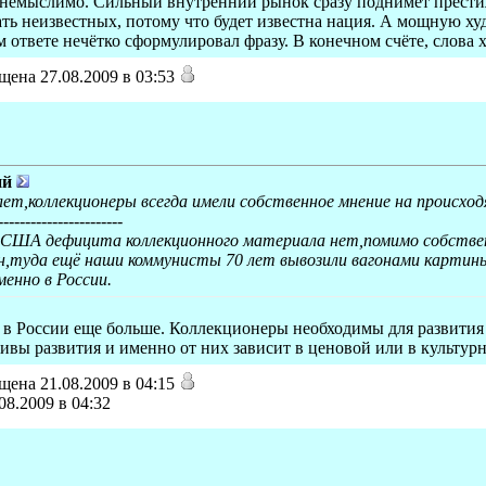
 немыслимо. Сильный внутренний рынок сразу поднимет престиж,
ть неизвестных, потому что будет известна нация. А мощную ху
м ответе нечётко сформулировал фразу. В конечном счёте, слова х
ена 27.08.2009 в 03:53
ий
 лет,коллекционеры всегда имели собственное мнение на происхо
-----------------------
е США дефицита коллекционного материала нет,помимо собствен
,туда ещё наши коммунисты 70 лет вывозили вагонами картин
менно в России.
в России еще больше. Коллекционеры необходимы для развития 
ивы развития и именно от них зависит в ценовой или в культур
ена 21.08.2009 в 04:15
08.2009 в 04:32