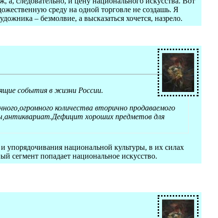
 а, следовательно, и цену национального искусства. Вот
дожественную среду на одной торговле не создашь. Я
удожника – безмолвие, а высказаться хочется, назрело.
дящие события в жизни России.
ного,огромного количества вторично продаваемого
ы,антиквариат.Дефицит хороших предметов для
и упорядочивания национальной культуры, в их силах
ный сегмент попадает национальное искусство.