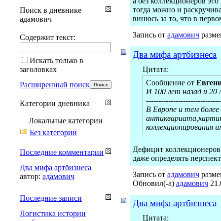
а без коллекционеров это
тогда можно и раскручива
Поиск в дневнике
винюсь за то, что в перво
адамович
Запись от
адамович
размещ
Содержит текст:
Два мифа артбизнеса
Искать только в
заголовках
Цитата:
Сообщение от
Евген
Расширенный поиск
И 100 лет назад и 20
------------------------------
Категории дневника
В Европе и тем боле
антиквариата,картин
Локальные категории
коллекционирования и
Без категории
Дефицит коллекционеров 
Последние комментарии
даже определять перспект
Два мифа артбизнеса
Запись от
адамович
размещ
автор:
адамович
Обновил(-а)
адамович
21.
Последние записи
Два мифа артбизнеса
Логистика истории
Цитата: