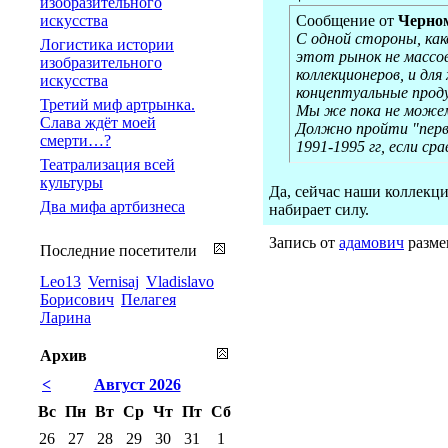
изобразительного
искусства
Сообщение от
Черно
С одной стороны, как
Логистика истории
этот рынок не массов
изобразительного
коллекционеров, и дл
искусства
концептуальные проду
Третий миф артрынка.
Мы же пока не можем 
Слава ждёт моей
Должно пройти "перв
смерти…?
1991-1995 гг, если ср
Театрализация всей
культуры
Да, сейчас наши коллекци
Два мифа артбизнеса
набирает силу.
Запись от
адамович
размещ
Последние посетители
Leo13
Vernisaj
Vladislavo
Борисович
Пелагея
Ларина
Архив
<
Август 2026
Вс
Пн
Вт
Ср
Чт
Пт
Сб
26
27
28
29
30
31
1