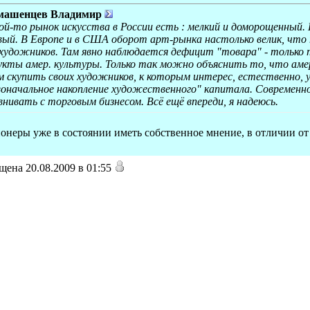
машенцев Владимир
ой-то рынок искусства в России есть : мелкий и доморощенный.
ый. В Европе и в США оборот арт-рынка настолько велик, что 
я художников. Там явно наблюдается дефицит "товара" - только
кты амер. культуры. Только так можно объяснить то, что амери
скупить своих художников, к которым интерес, естественно, у
оначальное накопление художественного" капитала. Современн
авнивать с торговым бизнесом. Всё ещё впереди, я надеюсь.
онеры уже в состоянии иметь собственное мнение, в отличии от
ена 20.08.2009 в 01:55