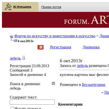
AI Аукцион
Прием лотов
Форум по искусству и инвестициям в искусство
>
Днев
6 окт.2013г
English
| Русский
Регистрация
Дневники
лебедь
6 окт.2013г
Запись от
лебедь
размещена 0
Регистрация
23.09.2013
Сообщений
3
Записей в дневнике
4
куплена картина мыс феолент
Поиск в дневнике
Размещено в
Без категории
лебедь
«
Пр
Содержит текст:
Комментарии
Искать только в