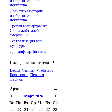
изобразительного
искусства
Логистика истории
изобразительного
искусства
Третий миф артрынка.
Слава ждёт моей
смерти…?
Театрализация всей
культуры
Два мифа артбизнеса
Последние посетители
Leo13
Vernisaj
Vladislavo
Борисович
Пелагея
Ларина
Архив
<
Март 2026
>
Вс
Пн
Вт
Ср
Чт
Пт
Сб
22
23
24
25
26
27
28