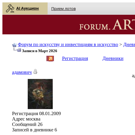
AI Аукцион
Прием лотов
Форум по искусству и инвестициям в искусство
>
Днев
Записи в Март 2026
English
| Русский
Регистрация
Дневники
адамович
а
Регистрация
08.01.2009
Адрес
москва
Сообщений
26
Записей в дневнике
6