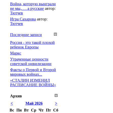
Война, которую выиграли
не мы,. . . а русские
автор:
Тютчев
Игра Сахарова
автор:
Тютчев
Последние записи
Россия - это такой плохой
ребенок Европы
Маркс
Утраченные ценности
советской цивилизации
Факты о Первой и Второй
мировых войнах...
«СТАЛИН ИЗМЕНИЛ
РАСПИСАНИЕ ВОЙНЫ»
Архив
<
Май 2026
>
Вс
Пн
Вт
Ср
Чт
Пт
Сб