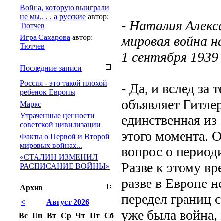
Война, которую выиграли
не мы,. . . а русские
автор:
- Наталия Алекс
Тютчев
Игра Сахарова
автор:
мировая война н
Тютчев
1 сентября 1939 
Последние записи
Россия - это такой плохой
- Да, и вслед за
ребенок Европы
объявляет Гитлер
Маркс
Утраченные ценности
единственная из
советской цивилизации
этого момента. 
Факты о Первой и Второй
мировых войнах...
вопрос о период
«СТАЛИН ИЗМЕНИЛ
Разве к этому вр
РАСПИСАНИЕ ВОЙНЫ»
разве в Европе 
Архив
передел границ 
<
Август 2026
уже была война,
Вс
Пн
Вт
Ср
Чт
Пт
Сб