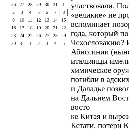
участвовали. Пол
26
27
28
29
30
31
1
2
3
4
5
6
7
8
«великие» не про
9
10
11
12
13
14
15
вспоминает поз
16
17
18
19
20
21
22
года, который по
23
24
25
26
27
28
29
Чехословакию? И
30
31
1
2
3
4
5
Абиссинии (ныне
итальянцы имел
химическое оруж
погибли в адски
и Даладье позво
на Дальнем Вост
восто
ке Китая и вырез
Кстати, потери 