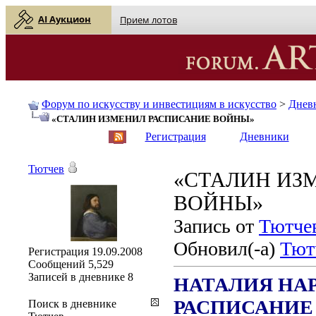
AI Аукцион
Прием лотов
Форум по искусству и инвестициям в искусство
>
Днев
«СТАЛИН ИЗМЕНИЛ РАСПИСАНИЕ ВОЙНЫ»
English
| Русский
Регистрация
Дневники
Тютчев
«СТАЛИН ИЗ
ВОЙНЫ»
Запись от
Тютче
Обновил(-а)
Тют
Регистрация
19.09.2008
Сообщений
5,529
Записей в дневнике
8
НАТАЛИЯ НА
РАСПИСАНИЕ
Поиск в дневнике