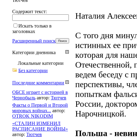
Тютчев
Содержит текст:
Наталия Алексее
Искать только в
заголовках
С того дня минул
Расширенный поиск
истинных ее при
Категории дневника
которая для наш
Отечественной, 
Локальные категории
Без категории
ведем беседу с 
перспективы, чл
Последние комментарии
попыткам фальс
ОБСЕ играет с историей в
Чернобыль
автор:
Тютчев
России, докторо
Факты о Первой и Второй
мировых войнах...
автор:
Нарочницкой.
OTROK NIKODIM
«СТАЛИН ИЗМЕНИЛ
РАСПИСАНИЕ ВОЙНЫ»
Польша - невин
автор:
Тютчев