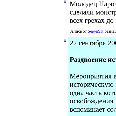
Молодец Нароч
сделали монстр
всех грехах до
Запись от
SergeiSK
размещ
22 сентября 20
Раздвоение и
Мероприятия в
историческую 
одна часть кот
освобождения г
вспоминает со