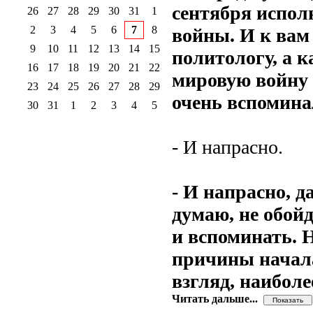
сентября испол
26
27
28
29
30
31
1
2
3
4
5
6
7
8
войны. И к вам 
9
10
11
12
13
14
15
политологу, а к
16
17
18
19
20
21
22
мировую войну 
23
24
25
26
27
28
29
очень вспомина
30
31
1
2
3
4
5
- И напрасно.
- И напрасно, д
думаю, не обойд
и вспоминать. 
причины начала
взгляд, наибол
Читать дальше...