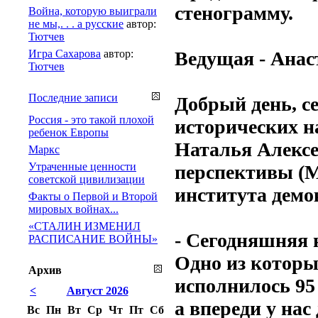
стенограмму.
Война, которую выиграли
не мы,. . . а русские
автор:
Тютчев
Игра Сахарова
автор:
Ведущая - Ан
Тютчев
Последние записи
Добрый день, се
Россия - это такой плохой
исторических н
ребенок Европы
Наталья Алексе
Маркс
Утраченные ценности
перспективы (М
советской цивилизации
института демо
Факты о Первой и Второй
мировых войнах...
«СТАЛИН ИЗМЕНИЛ
- Сегодняшняя 
РАСПИСАНИЕ ВОЙНЫ»
Одно из которы
Архив
исполнилось 95
<
Август 2026
а впереди у нас
Вс
Пн
Вт
Ср
Чт
Пт
Сб