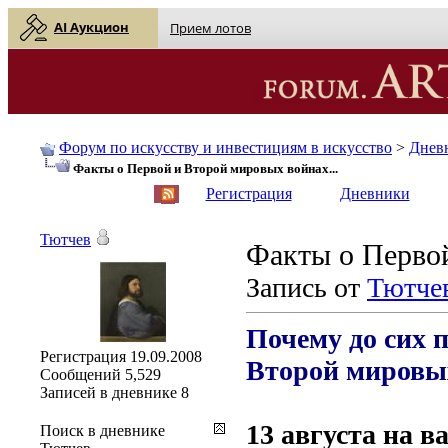
AI Аукцион
Прием лотов
Форум по искусству и инвестициям в искусство
>
Днев
Факты о Первой и Второй мировых войнах...
English
| Русский
Регистрация
Дневники
Тютчев
Факты о Первой
Запись от
Тютче
Почему до сих 
Регистрация
19.09.2008
Второй мировы
Сообщений
5,529
Записей в дневнике
8
13 августа на 
Поиск в дневнике