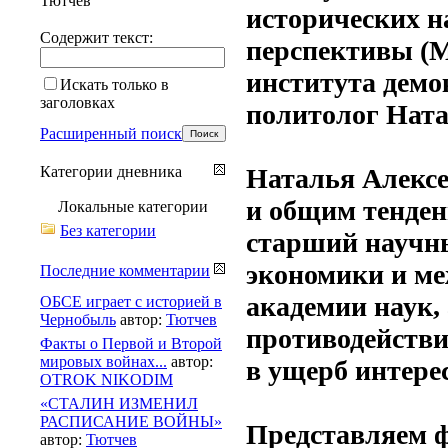
Тютчев
исторических н
Содержит текст:
перспективы (М
института демо
Искать только в
заголовках
политолог Нат
Расширенный поиск
Категории дневника
Наталья Алексе
и общим тенде
Локальные категории
Без категории
старший научн
экономики и м
Последние комментарии
академии наук, 
ОБСЕ играет с историей в
Чернобыль
автор:
Тютчев
противодейств
Факты о Первой и Второй
мировых войнах...
автор:
в ущерб интере
OTROK NIKODIM
«СТАЛИН ИЗМЕНИЛ
РАСПИСАНИЕ ВОЙНЫ»
Представляем 
автор:
Тютчев