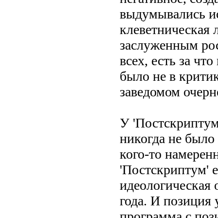
выдумывались ист
клеветническая 
заслуженным рос
всех, есть за чт
было не в критик
заведомом очерн
У 'Постскриптума
никогда не было 
кого-то намерен
'Постскриптум' е
идеологическая 
года. И позиция 
программа с поз