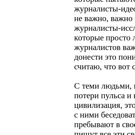
журналисты-идеол
не важно, важно
журналисты-иссл
которые просто 
журналистов важ
донести это пон
считаю, что вот 
С теми людьми, 
потери пульса и
цивилизация, эт
с ними беседова
пребывают в св
пишут все эти с