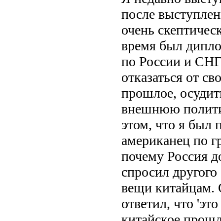
после выступлен
очень скептичес
время был дипло
по России и СНГ
отказаться от св
прошлое, осудит
внешнюю политик
этом, что я был 
американец по гр
почему Россия до
спросил другого
вещи китайцам. О
ответил, что 'эт
китайское прошло