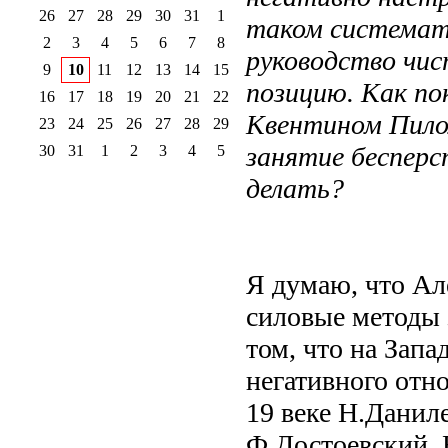
26
27
28
29
30
31
1
таком системати
2
3
4
5
6
7
8
руководство чис
9
10
11
12
13
14
15
позицию. Как по
16
17
18
19
20
21
22
Квентином Пилом
23
24
25
26
27
28
29
занятие бесперс
30
31
1
2
3
4
5
делать?
Я думаю, что Ал
силовые методы 
том, что на Запа
негативного отн
19 веке Н.Данил
Ф.Достоевский. 