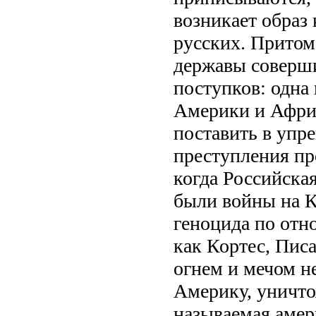
возникает образ
русских. Притом
державы соверш
поступков: одна
Америки и Африк
поставить в упр
преступления пр
когда Российска
были войны на К
геноцида по отн
как Кортес, Пис
огнем и мечом н
Америку, уничто
называемая амер