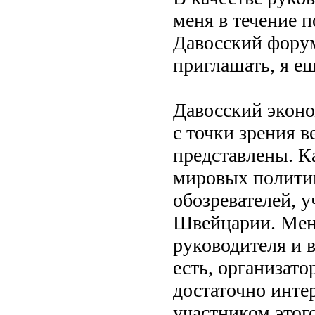
меня в течение 
Давосский форум
приглашать, я е
Давосский эконо
с точки зрения в
представлены. К
мировых политик
обозревателей, у
Швейцарии. Меня
руководителя и 
есть, организато
достаточно инте
участником этог