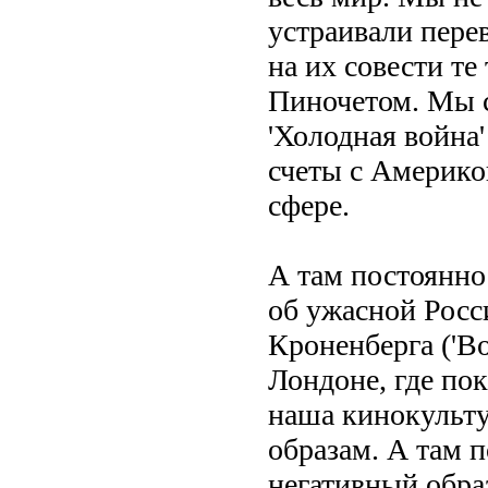
устраивали пере
на их совести т
Пиночетом. Мы с
'Холодная война
счеты с Америко
сфере.
А там постоянно
об ужасной Росс
Кроненберга ('В
Лондоне, где по
наша кинокульту
образам. А там 
негативный обра