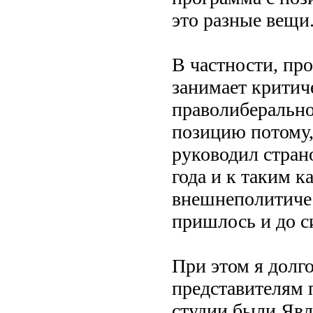
это разные вещи
В частности, пр
занимает крити
праволиберально
позицию потому,
руководил стран
года и к таким 
внешнеполитиче
пришлось и до с
При этом я долго
представителям 
студии были Явл