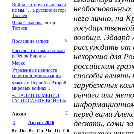
Война, которую выиграли
необоснованных
не мы,. . . а русские
автор:
Тютчев
него лично, на 
Игра Сахарова
автор:
государственной
Тютчев
вообще. Эдвард 
Последние записи
рассуждать от и
Россия - это такой плохой
нехорошо для Рос
ребенок Европы
Маркс
российским гра
Утраченные ценности
способы влиять 
советской цивилизации
Факты о Первой и Второй
зарубежных колл
мировых войнах...
рычаги или мето
«СТАЛИН ИЗМЕНИЛ
РАСПИСАНИЕ ВОЙНЫ»
информационном
перед вами Алек
Архив
дескать, сами 
<
Август 2026
Вс
Пн
Вт
Ср
Чт
Пт
Сб
негативно настр