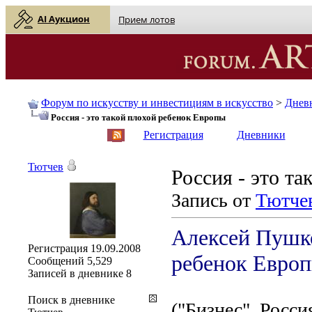
AI Аукцион
Прием лотов
Форум по искусству и инвестициям в искусство
>
Днев
Россия - это такой плохой ребенок Европы
English
| Русский
Регистрация
Дневники
Тютчев
Россия - это т
Запись от
Тютче
Алексей Пушко
Регистрация
19.09.2008
ребенок Евро
Сообщений
5,529
Записей в дневнике
8
Поиск в дневнике
("Бизнес", Росси