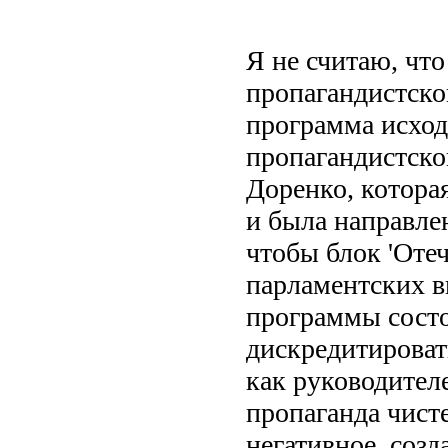
Я не считаю, чт
пропагандистско
программа исход
пропагандистско
Доренко, котора
и была направлен
чтобы блок 'Отеч
парламентских в
программы состо
дискредитирова
как руководителе
пропаганда чист
негативное, созд