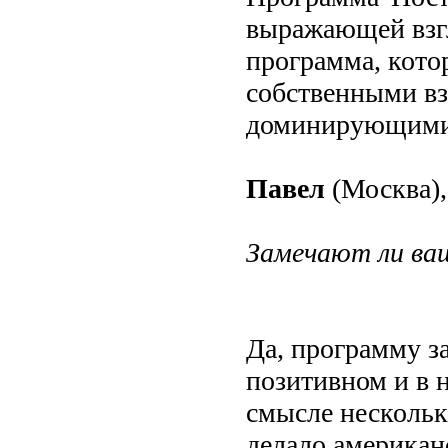
выражающей взгл
программа, кото
собственными вз
доминирующими
Павел
(Москва),
Замечают ли ваш
Да, программу за
позитивном и в 
смысле нескольк
делало американ