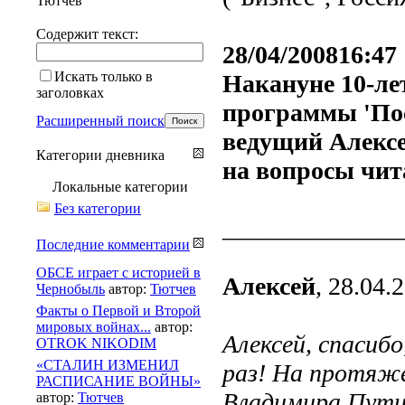
Тютчев
Содержит текст:
28/04/200816:47
Искать только в
Накануне 10-ле
заголовках
программы 'Пос
Расширенный поиск
ведущий Алекс
Категории дневника
на вопросы чи
Локальные категории
Без категории
______________
Последние комментарии
ОБСЕ играет с историей в
Алексей
, 28.04.
Чернобыль
автор:
Тютчев
Факты о Первой и Второй
мировых войнах...
автор:
Алексей, спасиб
OTROK NIKODIM
«СТАЛИН ИЗМЕНИЛ
раз! На протяже
РАСПИСАНИЕ ВОЙНЫ»
Владимира Пути
автор:
Тютчев