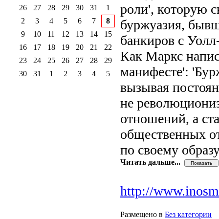
роли', которую 
26
27
28
29
30
31
1
2
3
4
5
6
7
8
буржуазия, быв
9
10
11
12
13
14
15
банкиров с Уолл
16
17
18
19
20
21
22
Как Маркс напис
23
24
25
26
27
28
29
манифесте': 'Бур
30
31
1
2
3
4
5
вызывая постоян
не революциониз
отношений, а ст
общественных от
по своему образу
Читать дальше...
http://www.inosmi
Размещено в
Без категории