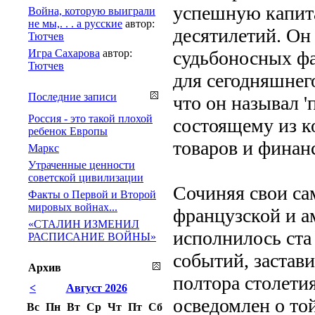
успешную капит
Война, которую выиграли
не мы,. . . а русские
автор:
десятилетий. Он
Тютчев
Игра Сахарова
автор:
судьбоносных ф
Тютчев
для сегодняшнег
Последние записи
что он называл 
Россия - это такой плохой
состоящему из к
ребенок Европы
товаров и финан
Маркс
Утраченные ценности
советской цивилизации
Сочиняя свои са
Факты о Первой и Второй
мировых войнах...
французской и а
«СТАЛИН ИЗМЕНИЛ
исполнилось ста
РАСПИСАНИЕ ВОЙНЫ»
событий, застави
Архив
полтора столети
<
Август 2026
осведомлен о то
Вс
Пн
Вт
Ср
Чт
Пт
Сб