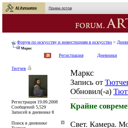
AI Аукцион
Прием лотов
Форум по искусству и инвестициям в искусство
>
Днев
Маркс
English
| Русский
Регистрация
Дневники
Тютчев
Маркс
Запись от
Тютче
Обновил(-а)
Тют
Регистрация
19.09.2008
Крайне соврем
Сообщений
5,529
Записей в дневнике
8
Свет. Камера. Мо
Поиск в дневнике