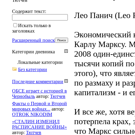
Тютчев
Содержит текст:
Лео Панич (Leo P
Искать только в
заголовках
Экономический к
Расширенный поиск
Карлу Марксу. М
Категории дневника
2008 один-единс
тысячи копий по 
Локальные категории
Без категории
этого), что явля
по размаху и ра
Последние комментарии
капитализм - и е
ОБСЕ играет с историей в
Чернобыль
автор:
Тютчев
Факты о Первой и Второй
мировых войнах...
автор:
И все же, хотя в
OTROK NIKODIM
потерпела крах, 
«СТАЛИН ИЗМЕНИЛ
РАСПИСАНИЕ ВОЙНЫ»
что Маркс сильно
автор:
Тютчев