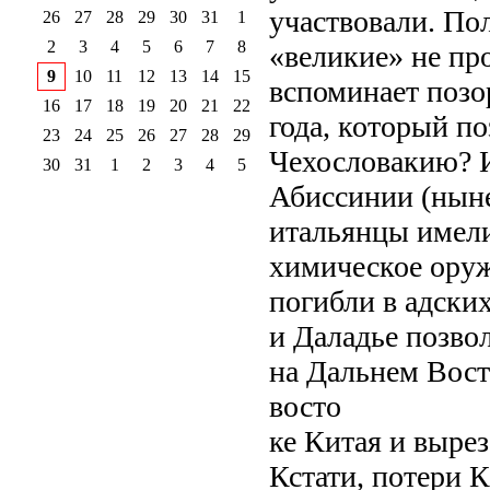
участвовали. Пол
26
27
28
29
30
31
1
2
3
4
5
6
7
8
«великие» не про
9
10
11
12
13
14
15
вспоминает поз
16
17
18
19
20
21
22
года, который по
23
24
25
26
27
28
29
Чехословакию? И
30
31
1
2
3
4
5
Абиссинии (ныне
итальянцы имел
химическое оруж
погибли в адски
и Даладье позво
на Дальнем Вост
восто
ке Китая и вырез
Кстати, потери 