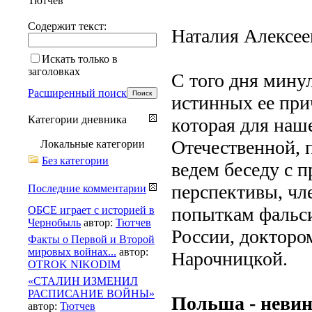
Тютчев
Содержит текст:
Наталия Алексее
Искать только в
заголовках
С того дня минул
Расширенный поиск
истинных ее при
Категории дневника
которая для наш
Отечественной, 
Локальные категории
Без категории
ведем беседу с 
перспективы, чл
Последние комментарии
попыткам фальс
ОБСЕ играет с историей в
Чернобыль
автор:
Тютчев
России, докторо
Факты о Первой и Второй
мировых войнах...
автор:
Нарочницкой.
OTROK NIKODIM
«СТАЛИН ИЗМЕНИЛ
РАСПИСАНИЕ ВОЙНЫ»
Польша - невин
автор:
Тютчев