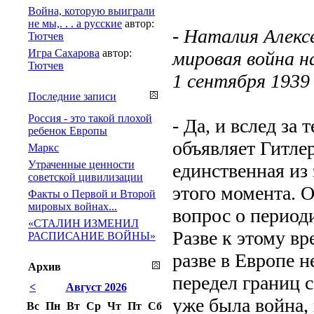
Война, которую выиграли
не мы,. . . а русские
автор:
- Наталия Алекс
Тютчев
Игра Сахарова
автор:
мировая война н
Тютчев
1 сентября 1939 
Последние записи
Россия - это такой плохой
- Да, и вслед за
ребенок Европы
объявляет Гитлер
Маркс
Утраченные ценности
единственная из
советской цивилизации
этого момента. 
Факты о Первой и Второй
мировых войнах...
вопрос о период
«СТАЛИН ИЗМЕНИЛ
Разве к этому вр
РАСПИСАНИЕ ВОЙНЫ»
разве в Европе 
Архив
передел границ 
<
Август 2026
уже была война,
Вс
Пн
Вт
Ср
Чт
Пт
Сб