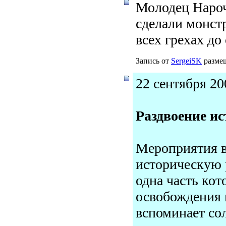
Молодец Нароч
сделали монстр
всех грехах до
Запись от
SergeiSK
размещ
22 сентября 20
Раздвоение и
Мероприятия в
историческую 
одна часть кот
освобождения г
вспоминает со