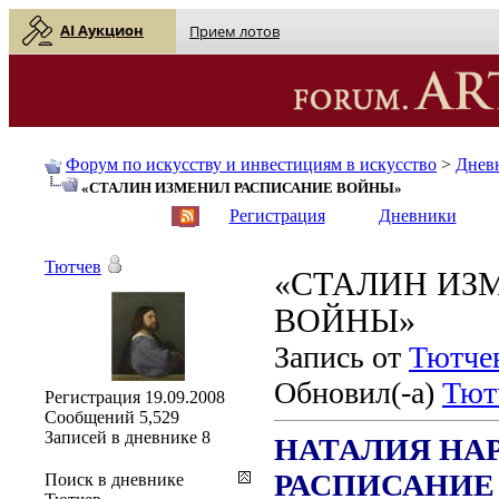
AI Аукцион
Прием лотов
Форум по искусству и инвестициям в искусство
>
Днев
«СТАЛИН ИЗМЕНИЛ РАСПИСАНИЕ ВОЙНЫ»
English
| Русский
Регистрация
Дневники
Тютчев
«СТАЛИН ИЗ
ВОЙНЫ»
Запись от
Тютче
Обновил(-а)
Тют
Регистрация
19.09.2008
Сообщений
5,529
Записей в дневнике
8
НАТАЛИЯ НА
РАСПИСАНИЕ
Поиск в дневнике