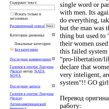
Содержит текст:
single word or par
with men. Its aga
Искать только в
заголовках
do everything, take
Расширенный поиск
but the man was t
thing but used to
Категории дневника
their women used t
Локальные категории
Без категории
this failed system
"pro-libertation/l
Последние комментарии
declare that wome
Галерея в центре Лондона
(Челси)
автор:
NATA
very inteligent, a
NOVA
system"!! GO gir
Последние записи
Галерея в центре Лондона
Перевод оригина
(Челси)
Латиноамериканский
работу:
феминист: