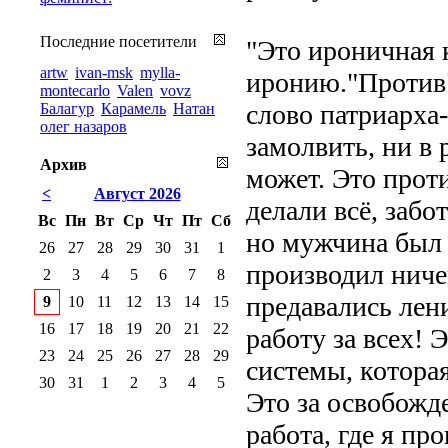
Последние посетители
"Это ироничная 
artw
ivan-msk
mylla-
иронию."Против"
montecarlo
Valen
vovz
слово патриарха
Балагур
Карамель
Натан
олег назаров
замолвить, ни в 
Архив
может. Это прот
<
Август 2026
делали всё, забо
Вс
Пн
Вт
Ср
Чт
Пт
Сб
но мужчина был 
26
27
28
29
30
31
1
производил ниче
2
3
4
5
6
7
8
предавались лен
9
10
11
12
13
14
15
16
17
18
19
20
21
22
работу за всех!
23
24
25
26
27
28
29
системы, котора
30
31
1
2
3
4
5
Это за освобожд
работа, где я п