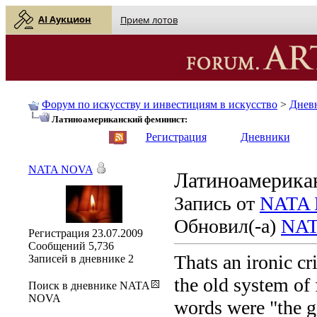
AI Аукцион
Прием лотов
Форум по искусству и инвестициям в искусство
>
Днев
Латиноамериканский феминист:
English
| Русский
Регистрация
Дневники
NATA NOVA
Латиноамерика
Запись от
NATA
Обновил(-а)
NAT
Регистрация
23.07.2009
Сообщений
5,736
Thats an ironic cri
Записей в дневнике
2
the old system of 
Поиск в дневнике NATA
NOVA
words were "the g