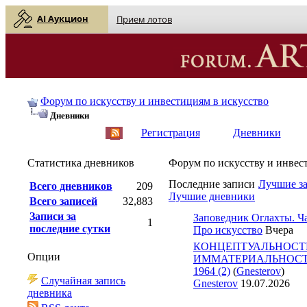
AI Аукцион
Прием лотов
Форум по искусству и инвестициям в искусство
Дневники
English
| Русский
Регистрация
Дневники
Статистика дневников
Форум по искусству и инвес
Последние записи
Лучшие з
Всего дневников
209
Лучшие дневники
Всего записей
32,883
Записи за
Заповедник Оглахты. Ча
1
последние сутки
Про искусство
Вчера
КОНЦЕПТУАЛЬНОСТ
Опции
ИММАТЕРИАЛЬНОСТЬ 
1964 (2)
(
Gnesterov
)
Случайная запись
Gnesterov
19.07.2026
дневника