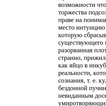
возможности что
торжества подсоз
праве на понима
место интуицию 
которую сбрасыв
существующего м
разорванная пло
странно, прижила
как яйцо в инку
реальности, кот
сознания, т. е. 
бездонной пучин
невиданным дос
умиротворяющим