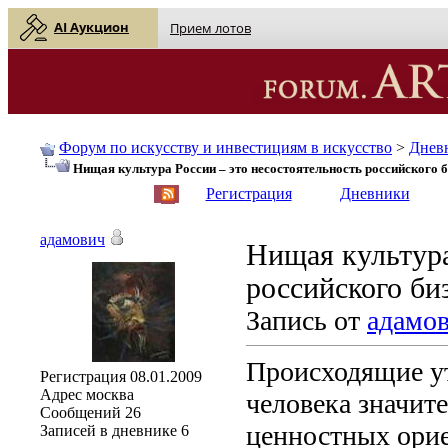
AI Аукцион
Прием лотов
Форум по искусству и инвестициям в искусство
>
Днев
Нищая культура России – это несостоятельность российского б
English
| Русский
Регистрация
Дневники
адамович
Нищая культура
российского би
Запись от
адамо
Происходящие ут
Регистрация
08.01.2009
Адрес
москва
человека значит
Сообщений
26
ценностных орие
Записей в дневнике
6