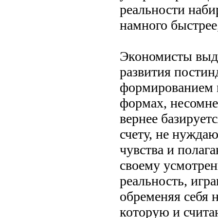
реальности набир
намного быстрее
Экономисты выдв
развития постин
формированием м
формах, несомнен
вернее базирует
счету, не нужда
чувства и полага
своему усмотре
реальность, игр
обременяя себя 
которую и счита