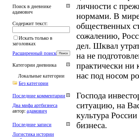
личности с преж
Поиск в дневнике
адамович
нормами. В мире
Содержит текст:
общественных ст
сожалению, Росси
Искать только в
заголовках
дел. Шквал утра
Расширенный поиск
на не подготовле
практически ни к
Категории дневника
нас под носом 
Локальные категории
Без категории
Господа инвесто
Последние комментарии
ситуацию, на Ва
Два мифа артбизнеса
автор:
адамович
культура России
бизнеса.
Последние записи
Логистика истории