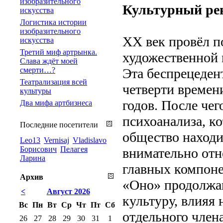
изобразительного
Культурный ре
искусства
Логистика истории
изобразительного
XX век провёл п
искусства
Третий миф артрынка.
художественной 
Слава ждёт моей
смерти…?
Эта беспрецеден
Театрализация всей
четверти времени
культуры
годов. После чег
Два мифа артбизнеса
психоанализа, к
Последние посетители
общество находи
Leo13
Vernisaj
Vladislavo
Борисович
Пелагея
внимательно отн
Ларина
главных компоне
Архив
«Оно» продолжаю
<
Август 2026
культуру, влияя 
Вс
Пн
Вт
Ср
Чт
Пт
Сб
отдельного член
26
27
28
29
30
31
1