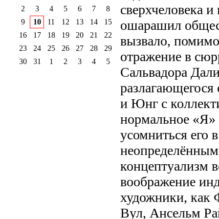
сверхчеловека и
2
3
4
5
6
7
8
9
10
11
12
13
14
15
ошарашил общест
16
17
18
19
20
21
22
вызвало, помимо
23
24
25
26
27
28
29
отражение в сюр
30
31
1
2
3
4
5
Сальвадора Дали
разлагающегося 
и Юнг с коллек
нормальное «Я» 
усомниться его в
неопределённым 
концептуализм в
воображение инди
художники, как 
Вул, Ансельм Рай