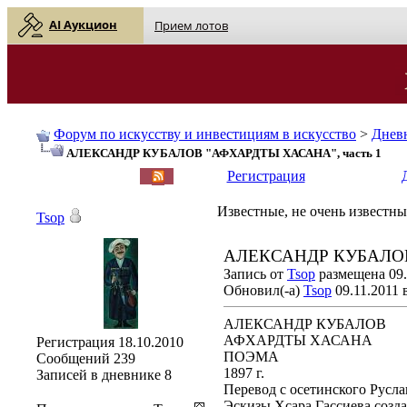
AI Аукцион
Прием лотов
Форум по искусству и инвестициям в искусство
>
Днев
АЛЕКСАНДР КУБАЛОВ "АФХАРДТЫ ХАСАНА", часть 1
English
| Русский
Регистрация
Известные, не очень известны
Tsop
АЛЕКСАНДР КУБАЛОВ
Запись от
Tsop
размещена 09.
Обновил(-а)
Tsop
09.11.2011 
АЛЕКСАНДР КУБАЛОВ
АФХАРДТЫ ХАСАНА
Регистрация
18.10.2010
ПОЭМА
Сообщений
239
1897 г.
Записей в дневнике
8
Перевод с осетинского Русла
Эскизы Хсара Гассиева созда