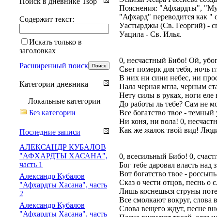
Поиск в дневнике Tsop
Пояснения: "Афхардты", "Мул
"Афхард" переводится как "
Содержит текст:
Уастырджы (Св. Георгий) - с
Уацила - Св. Илья.
Искать только в
заголовках
0, несчастный Бибо! Ой, убо
Расширенный поиск
Свет померк для тебя, ночь г
В них ни сини небес, ни про
Категории дневника
Пала черная мгла, черным ст
Нету силы в руках, ноги еле 
Локальные категории
До работы ль тебе? Сам не м
Без категории
Все богатство твое - темный 
Ни коня, ни вола! 0, несчаст
Как же жалок твой вид! Люди 
Последние записи
АЛЕКСАНДР КУБАЛОВ
"АФХАРДТЫ ХАСАНА",
0, всесильный Бибо! 0, счас
часть 1
Бог тебе даровал власть над 
Вот богатство твое - россыпь
Александр Кубалов
Сказ о чести отцов, песнь о с
"Афхардты Хасана", часть
Лишь коснешься струны пот
2
Все смолкают вокруг, слова 
Александр Кубалов
Слова вещего ждут, песне вн
"Афхардты Хасана", часть