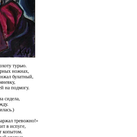
 охоту турью.
ерных ножнах,
инжал булатный,
мневку,
ей на подмогу.
а сидела,
жду.
илась.)
заржал тревожно!»
ит в испуге,
ет копытом.