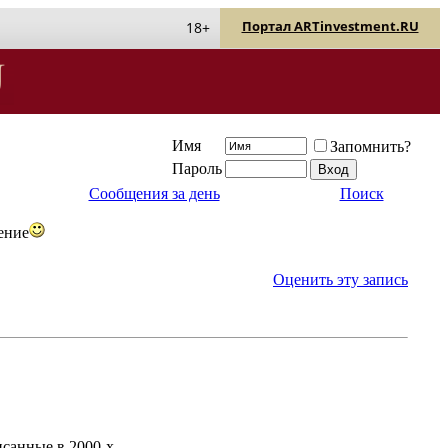
Портал ARTinvestment.RU
18+
Имя
Запомнить?
Пароль
Сообщения за день
Поиск
ение
Оценить эту запись
санные в 2000-х.