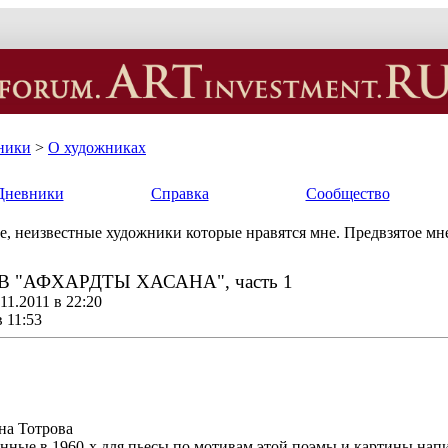
ники
>
О художниках
Дневники
Справка
Сообщество
е, неизвестные художники которые нравятся мне. Предвзятое мн
 "АФХАРДТЫ ХАСАНА", часть 1
11.2011 в 22:20
в 11:53
на Тотрова
нные в 1960-х для пьесы по мотивам этой поэмы и картины напи