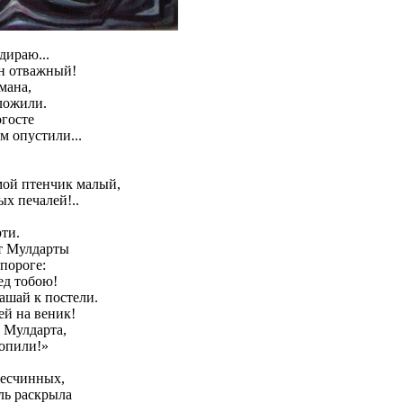
дираю...
н отважный!
мана,
ложили.
огосте
м опустили...
мой птенчик малый,
ых печалей!..
рти.
т Мулдарты
 пороге:
ед тобою!
ашай к постели.
ей на веник!
, Мулдарта,
опили!»
бесчинных,
ель раскрыла