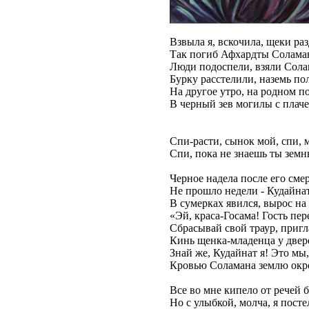
Взвыла я, вскочила, щеки раз
Так погиб Афхардты Солама
Люди подоспели, взяли Сола
Бурку расстелили, наземь по
На другое утро, на родном п
В черный зев могилы с плаче
Спи-расти, сынок мой, спи, 
Спи, пока не знаешь ты земн
Черное надела после его сме
Не прошло недели - Кудайна
В сумерках явился, вырос на
«Эй, краса-Госама! Гость пер
Сбрасывай свой траур, пригл
Кинь щенка-младенца у двер
Знай же, Кудайнат я! Это мы
Кровью Соламана землю окр
Все во мне кипело от речей 
Но с улыбкой, молча, я пост