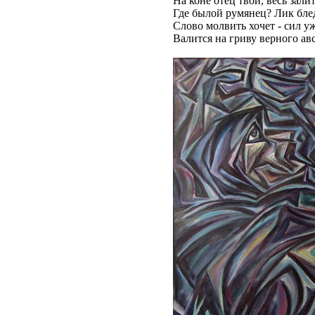
На коне отец твой, весь зал
Где былой румянец? Лик бле
Слово молвить хочет - сил уж
Валится на гриву верного авс