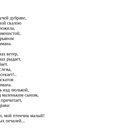
учей дубраве,
рной скалою
ложила,
аменистой,
урьяном
амана.
ах ветер,
чах рыдает,
ает.
слезы,
екает!..
аскатов
амана.
ь над люлькой,
д маленьким сыном,
причитает,
рава:
и, мой птенчик малый!
ых печалей...