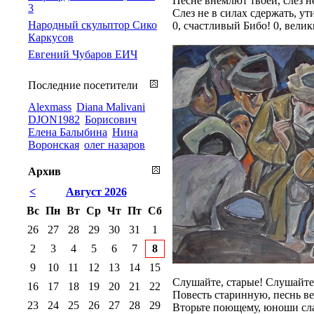
Песне внемлют твоей, слез не
3
Слез не в силах сдержать, ути
Народный скульптор Сико
0, счастливый Бибо! 0, велик
Каркусов
Евгений Чубаров ЕИЧ
Последние посетители
Alexmass
Diana Malivani
DJON1982
Борисович
Елена Балыбина
Нина
Воронская
олег назаров
Архив
<
Август 2026
Вс
Пн
Вт
Ср
Чт
Пт
Сб
26
27
28
29
30
31
1
2
3
4
5
6
7
8
9
10
11
12
13
14
15
Слушайте, старые! Слушайте
16
17
18
19
20
21
22
Повесть старинную, песнь в
23
24
25
26
27
28
29
Вторьте поющему, юноши сл