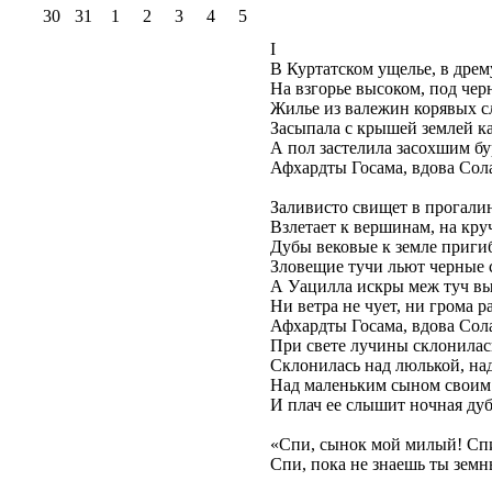
30
31
1
2
3
4
5
I
В Куртатском ущелье, в дрем
На взгорье высоком, под че
Жилье из валежин корявых с
Засыпала с крышей землей к
А пол застелила засохшим б
Афхардты Госама, вдова Сол
Заливисто свищет в прогалин
Взлетает к вершинам, на кру
Дубы вековые к земле пригиб
Зловещие тучи льют черные 
А Уацилла искры меж туч выс
Ни ветра не чует, ни грома р
Афхардты Госама, вдова Сол
При свете лучины склонилас
Склонилась над люлькой, на
Над маленьким сыном своим 
И плач ее слышит ночная дуб
«Спи, сынок мой милый! Сп
Спи, пока не знаешь ты земн