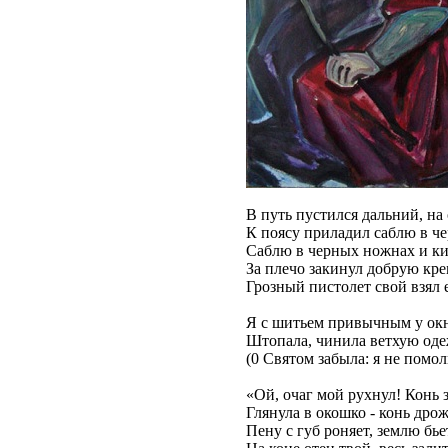
В путь пустился дальний, на
К поясу приладил саблю в ч
Саблю в черных ножнах и к
За плечо закинул добрую кре
Грозный пистолет свой взял 
Я с шитьем привычным у окн
Штопала, чинила ветхую оде
(0 Святом забыла: я не помол
«Ой, очаг мой рухнул! Конь 
Глянула в окошко - конь дрож
Пену с губ роняет, землю бь