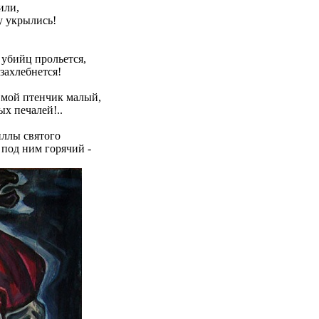
или,
у укрылись!
 убийц прольется,
захлебнется!
 мой птенчик малый,
ых печалей!..
иллы святого
 под ним горячий -