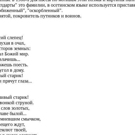
дарты" это фамилии, в осетинском языке используется приставк
 обиженный", "оскорбленный".
вятой, покровитель путников и воинов.
гий слепец!
лухая в очах,
сторов земных:
ал Божий мир.
влачишь...
ожешь поесть.
угол в дому.
ный старик!
прячут глаза...
тливый старик!
звонкой струной.
 слов золотых,
лаве былой...
емневшим смычком,
вещего ждут,
емлют твоей,