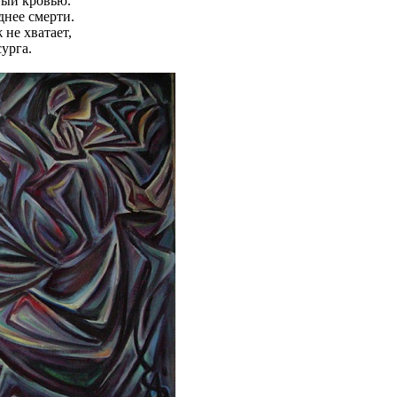
итый кровью.
днее смерти.
 не хватает,
урга.