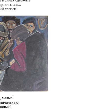
 в силах сдержать,
рают глаза...
ий слепец!
, малые!
еличальную.
авные!