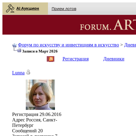
AI Аукцион
Прием лотов
Форум по искусству и инвестициям в искусство
>
Днев
Записи в Март 2026
English
| Русский
Регистрация
Дневники
Lunna
Регистрация
29.06.2016
Адрес
Россия, Санкт-
Петербург
Сообщений
20