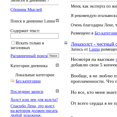
Записей в дневнике
7
Меня, как эксперта по ж
Сборник Мыслей
Я рекомендую итальянск
Поиск в дневнике Lunna
Очень благодарна Лене, ч
Содержит текст:
Размещено в
Без категор
Искать только в
Ленахолст - честный 
заголовках
Запись от
Lunna
размещена
Расширенный поиск
Несмотря на высокие
добавлю свои 5 копеек
Категории дневника
Локальные категории
Вообще, я не люблю пи
проплаченности. Что п
Без категории
Последние записи
Но все, кто меня знает
Холст или лен для холста?
От всего сердца я не 
Спасибо Лена, это холст,
на котором должен писать
любой художник.