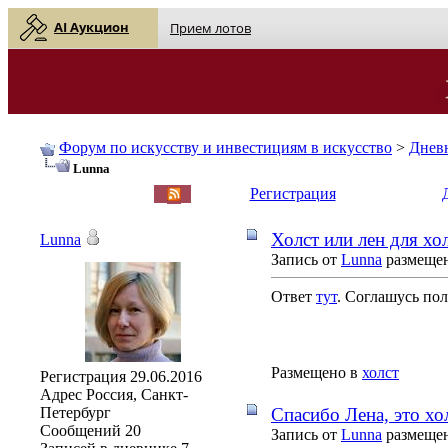
AI Аукцион
Прием лотов
Форум по искусству и инвестициям в искусство
>
Днев
Lunna
English
| Русский
Регистрация
Холст или лен для хо
Lunna
Запись от
Lunna
размещена
Ответ
тут
. Соглашусь по
Размещено в
холст
Регистрация
29.06.2016
Адрес
Россия, Санкт-
Петербург
Спасибо Лена, это хо
Сообщений
20
Запись от
Lunna
размещена