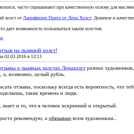
ивописи, часто спрашивают про качественную основу для масля
ий холст от
Ланифицио Прато от Лена Холст
. Дешевле и качестве
то дает возможность пользоваться таким холстом.
ии
отзыв на льняной холст!
 02.03.2016 в 12:13
отзывы о льняных холстах Ленахолст
разных художников, 
, а, возможно, целый рубль.
сать отзывы, поскольку всегда есть вероятность, что теб
оделаешь, такие времена и люди.
, знает и то, что я человек искренний и открытый.
просто рекомендую, а
обязываю
всем художникам
...