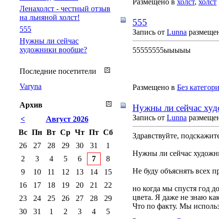
Размещено в
холст
,
холст
Ленахолст - честный отзыв
на льняной холст!
555
555
Запись от
Lunna
размещена
Нужны ли сейчас
художники вообще?
55555555ыыыыы
Последние посетители
Varyna
Размещено в
Без категор
Архив
Нужны ли сейчас ху
Запись от
Lunna
размещена
<
Август 2026
Вс
Пн
Вт
Ср
Чт
Пт
Сб
Здравствуйте, подскажите
26
27
28
29
30
31
1
Нужны ли сейчас художн
2
3
4
5
6
7
8
Не буду объяснять всех п
9
10
11
12
13
14
15
16
17
18
19
20
21
22
но когда мы спустя год 
цвета. Я даже не знаю ка
23
24
25
26
27
28
29
Что по факту. Мы исполь
30
31
1
2
3
4
5