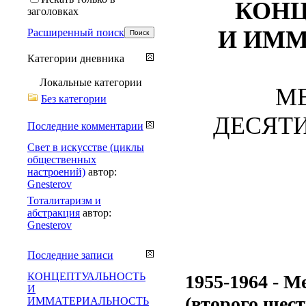
КОНЦ
заголовках
И ИММ
Расширенный поиск
Категории дневника
Локальные категории
М
Без категории
ДЕСЯТИЛ
Последние комментарии
Свет в искусстве (циклы
общественных
настроений)
автор:
Gnesterov
Тоталитаризм и
абстракция
автор:
Gnesterov
Последние записи
КОНЦЕПТУАЛЬНОСТЬ
1955-1964 - М
И
(второго шест
ИММАТЕРИАЛЬНОСТЬ