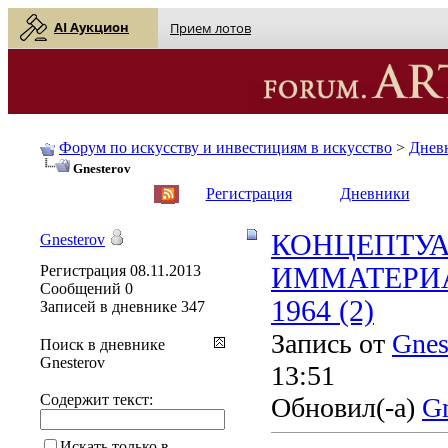
AI Аукцион
Прием лотов
Форум по искусству и инвестициям в искусство
>
Днев
Gnesterov
English
| Русский
Регистрация
Дневники
КОНЦЕПТУА
Gnesterov
Регистрация
08.11.2013
ИММАТЕРИА
Сообщений
0
1964 (2)
Записей в дневнике
347
Запись от
Gnes
Поиск в дневнике
Gnesterov
13:51
Содержит текст:
Обновил(-а)
Gn
Искать только в