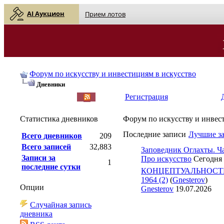
AI Аукцион
Прием лотов
Форум по искусству и инвестициям в искусство
Дневники
English
| Русский
Регистрация
Статистика дневников
Форум по искусству и инвес
Последние записи
Лучшие з
Всего дневников
209
Всего записей
32,883
Заповедник Оглахты. Ча
Записи за
Про искусство
Сегодня
1
последние сутки
КОНЦЕПТУАЛЬНОСТЬ
1964 (2)
(
Gnesterov
)
Опции
Gnesterov
19.07.2026
Случайная запись
дневника