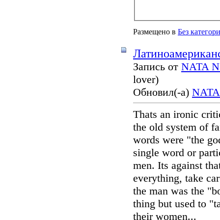
Размещено в
Без категор
Латиноамерикан
Запись от
NATA 
lover)
Обновил(-а)
NATA
Thats an ironic crit
the old system of fa
words were "the go
single word or parti
men. Its against th
everything, take care
the man was the "b
thing but used to "
their women...