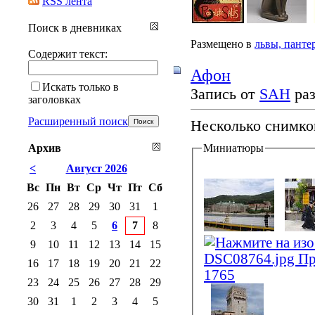
RSS лента
Поиск в дневниках
Размещено в
львы, панте
Содержит текст:
Афон
Искать только в
Запись от
SAH
раз
заголовках
Расширенный поиск
Несколько снимко
Архив
Миниатюры
<
Август 2026
Вс
Пн
Вт
Ср
Чт
Пт
Сб
26
27
28
29
30
31
1
2
3
4
5
6
7
8
9
10
11
12
13
14
15
16
17
18
19
20
21
22
23
24
25
26
27
28
29
30
31
1
2
3
4
5