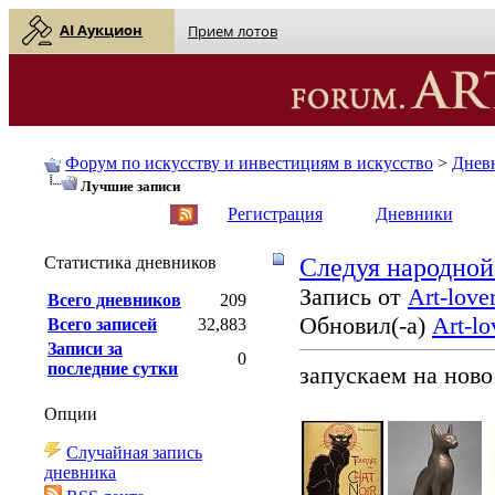
AI Аукцион
Прием лотов
Форум по искусству и инвестициям в искусство
>
Днев
Лучшие записи
English
| Русский
Регистрация
Дневники
Статистика дневников
Cледуя народной
Запись от
Art-love
Всего дневников
209
Обновил(-а)
Art-lo
Всего записей
32,883
Записи за
0
последние сутки
запускаем на нов
Опции
Случайная запись
дневника