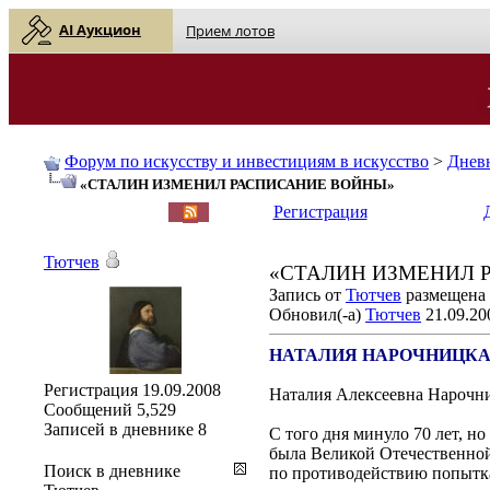
AI Аукцион
Прием лотов
Форум по искусству и инвестициям в искусство
>
Днев
«СТАЛИН ИЗМЕНИЛ РАСПИСАНИЕ ВОЙНЫ»
English
| Русский
Регистрация
Тютчев
«СТАЛИН ИЗМЕНИЛ 
Запись от
Тютчев
размещена 2
Обновил(-а)
Тютчев
21.09.20
НАТАЛИЯ НАРОЧНИЦКА
Регистрация
19.09.2008
Наталия Алексеевна Нарочн
Сообщений
5,529
Записей в дневнике
8
С того дня минуло 70 лет, н
была Великой Отечественной
Поиск в дневнике
по противодействию попытка