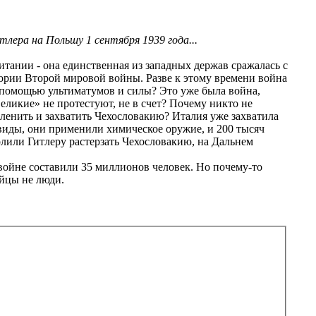
лера на Польшу 1 сентября 1939 года...
Британии - она единственная из западных держав сражалась с
тории Второй мировой войны. Разве к этому времени война
 помощью ультиматумов и силы? Это уже была война,
еликие» не протестуют, не в счет? Почему никто не
ленить и захватить Чехословакию? Италия уже захватила
виды, они применили химическое оружие, и 200 тысяч
олили Гитлеру растерзать Чехословакию, на Дальнем
 войне составили 35 миллионов человек. Но почему-то
айцы не люди.