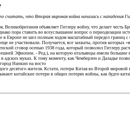
?
то считать, что Вторая мировая война началась с нападения Гит
ября, Великобритания объявляет Гитлеру войну, что делает честь 
Однако пора ставить во всеуслышание вопрос о периодизации ис
зве в Европе не шел полным ходом масштабный передел границ с
ще не участвовали. Получается, все захваты, против которых «в
ский сговор осенью 1938 года, который позволил Гитлеру расч
шней Эфиопии. - Ред.), на которую итальянцы имели большие 
 адских муках. К тому моменту, как Чемберлен и Даладье позв
 город Нанкин на восто
дого десятого жителя. Кстати, потери Китая во Второй мировой
тывают китайские потери в общих потерях войны, как будто кит