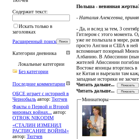
Тютчев
Польша - невинная жертва
Содержит текст:
- Наталия Алексеевна, приня
Искать только в
- Да, и вслед за тем, 3 сент
заголовках
Гитлером с этого момента. 
уже не полыхала в мире, ра
Расширенный поиск
просто Англия и США в ней е
вспоминает позорный Мюнхен
Категории дневника
Албанию. В Абиссинии (ныне
жителей Абиссинии погибли в
Локальные категории
Востоке японцы вторглись в
Без категории
ке Китая и вырезали там каж
западные историки не засчи
Последние комментарии
Читать дальше...
Читать дальше...
ОБСЕ играет с историей в
Чернобыль
автор:
Тютчев
Миниатюры
Факты о Первой и Второй
мировых войнах...
автор:
OTROK NIKODIM
«СТАЛИН ИЗМЕНИЛ
РАСПИСАНИЕ ВОЙНЫ»
автор:
Тютчев