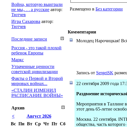
Война, которую выиграли
Размещено в
Без категории
не мы,. . . а русские
автор:
Тютчев
Игра Сахарова
автор:
Тютчев
Комментарии
Последние записи
Молодец Нарочицкая! Всё 
Россия - это такой плохой
ребенок Европы
Маркс
Утраченные ценности
советской цивилизации
Запись от
SergeiSK
размещ
Факты о Первой и Второй
22 сентября 2009 года 17:
мировых войнах...
«СТАЛИН ИЗМЕНИЛ
Раздвоение историческо
РАСПИСАНИЕ ВОЙНЫ»
Мероприятия в Таллине в
Архив
этот день 65-летие освоб
<
Август 2026
Москва. 22 сентября. IN
Вс
Пн
Вт
Ср
Чт
Пт
Сб
общества, часть которого