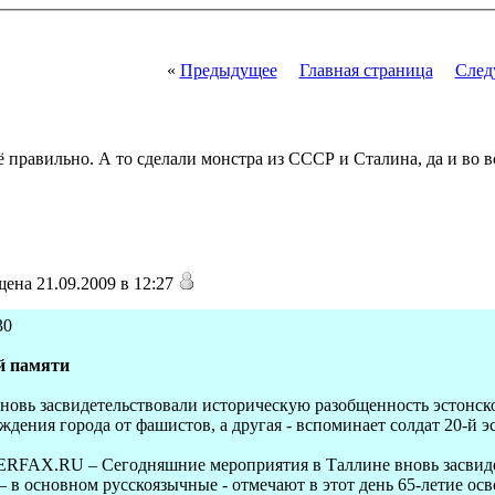
«
Предыдущее
Главная страница
След
правильно. А то сделали монстра из СССР и Сталина, да и во вс
ена 21.09.2009 в 12:27
30
й памяти
новь засвидетельствовали историческую разобщенность эстонско
ождения города от фашистов, а другая - вспоминает солдат 20-й 
TERFAX.RU – Сегодняшние мероприятия в Таллине вновь засвид
 – в основном русскоязычные - отмечают в этот день 65-летие о