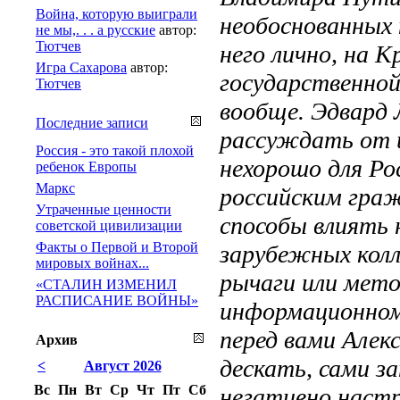
Война, которую выиграли
необоснованных
не мы,. . . а русские
автор:
Тютчев
него лично, на 
Игра Сахарова
автор:
государственной
Тютчев
вообще. Эдвард 
Последние записи
рассуждать от и
Россия - это такой плохой
нехорошо для Рос
ребенок Европы
Маркс
российским гра
Утраченные ценности
способы влиять 
советской цивилизации
Факты о Первой и Второй
зарубежных колл
мировых войнах...
рычаги или мето
«СТАЛИН ИЗМЕНИЛ
РАСПИСАНИЕ ВОЙНЫ»
информационном
перед вами Алек
Архив
дескать, сами 
<
Август 2026
Вс
Пн
Вт
Ср
Чт
Пт
Сб
негативно настр