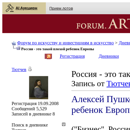
AI Аукцион
Прием лотов
Форум по искусству и инвестициям в искусство
>
Днев
Россия - это такой плохой ребенок Европы
English
| Русский
Регистрация
Дневники
Тютчев
Россия - это т
Запись от
Тютче
Алексей Пушко
Регистрация
19.09.2008
ребенок Евро
Сообщений
5,529
Записей в дневнике
8
Поиск в дневнике
("Бизнес", Росси