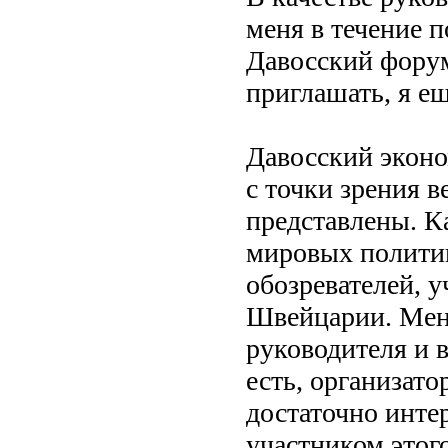
меня в течение 
Давосский форум
приглашать, я е
Давосский эконо
с точки зрения в
представлены. К
мировых политик
обозревателей, у
Швейцарии. Меня
руководителя и 
есть, организато
достаточно инте
участником этог