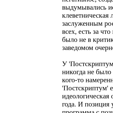
выдумывались ист
клеветническая 
заслуженным рос
всех, есть за чт
было не в критик
заведомом очерн
У 'Постскриптума
никогда не было 
кого-то намерен
'Постскриптум' е
идеологическая 
года. И позиция 
программа с поз