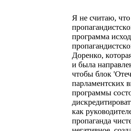
Я не считаю, чт
пропагандистско
программа исход
пропагандистско
Доренко, котора
и была направлен
чтобы блок 'Отеч
парламентских в
программы состо
дискредитирова
как руководителе
пропаганда чист
негативное, созд