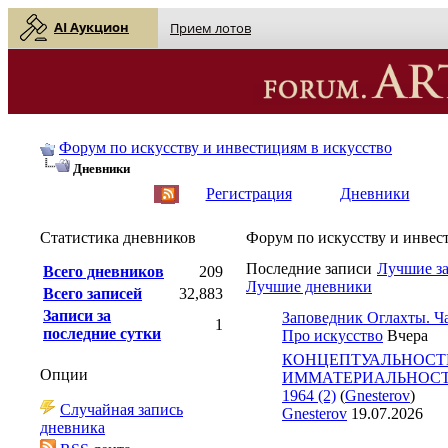
AI Аукцион
Прием лотов
Форум по искусству и инвестициям в искусство
Дневники
English
| Русский
Регистрация
Дневники
Статистика дневников
Форум по искусству и инвес
Последние записи
Лучшие з
Всего дневников
209
Лучшие дневники
Всего записей
32,883
Записи за
Заповедник Оглахты. Ча
1
последние сутки
Про искусство
Вчера
КОНЦЕПТУАЛЬНОСТ
Опции
ИММАТЕРИАЛЬНОСТЬ 
1964 (2)
(
Gnesterov
)
Случайная запись
Gnesterov
19.07.2026
дневника