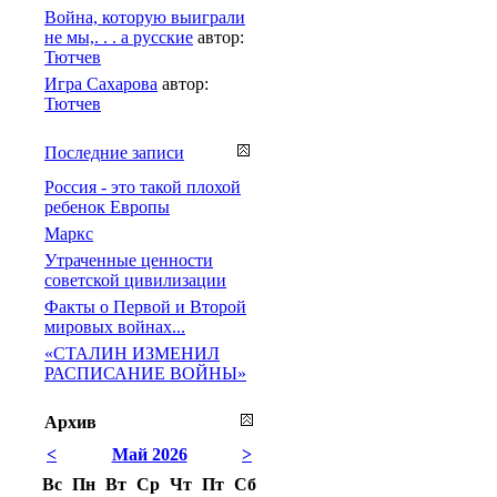
Война, которую выиграли
не мы,. . . а русские
автор:
Тютчев
Игра Сахарова
автор:
Тютчев
Последние записи
Россия - это такой плохой
ребенок Европы
Маркс
Утраченные ценности
советской цивилизации
Факты о Первой и Второй
мировых войнах...
«СТАЛИН ИЗМЕНИЛ
РАСПИСАНИЕ ВОЙНЫ»
Архив
<
Май 2026
>
Вс
Пн
Вт
Ср
Чт
Пт
Сб