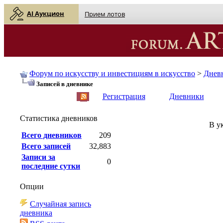
AI Аукцион
Прием лотов
Форум по искусству и инвестициям в искусство
>
Днев
Записей в дневнике
English
| Русский
Регистрация
Дневники
Статистика дневников
В у
Всего дневников
209
Всего записей
32,883
Записи за
0
последние сутки
Опции
Случайная запись
дневника