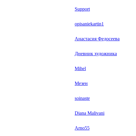
Support
opisaniekartin1
Анастасия Федосеева
Дневник художника
Mihel
Мезен
soinaste
Diana Malivani
Arno55