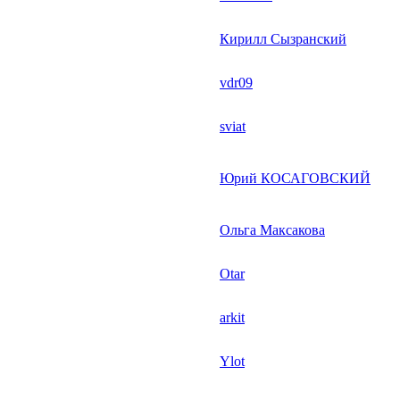
Кирилл Сызранский
vdr09
sviat
Юрий КОСАГОВСКИЙ
Ольга Максакова
Otar
arkit
Ylot