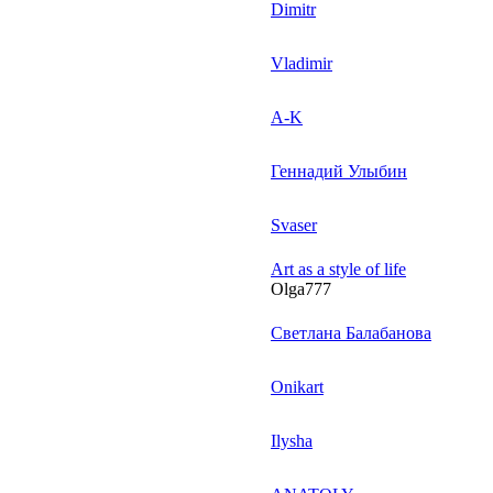
Dimitr
Vladimir
A-K
Геннадий Улыбин
Svaser
Art as a style of life
Olga777
Светлана Балабанова
Onikart
Ilysha