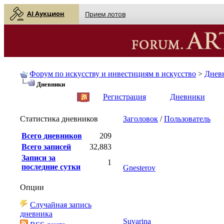
AI Аукцион
Прием лотов
Форум по искусству и инвестициям в искусство
>
Днев
Дневники
English
| Русский
Регистрация
Дневники
Статистика дневников
Заголовок
/
Пользователь
Всего дневников
209
Всего записей
32,883
Записи за
1
последние сутки
Gnesterov
Опции
Случайная запись
дневника
Suvarina