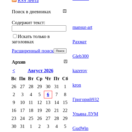
RSS лента
Поиск в дневниках
Содержит текст:
mansur-art
Искать только в
заголовках
Рахмат
Расширенный поиск
Gleb300
Архив
<
Август 2026
kazerov
Вс
Пн
Вт
Ср
Чт
Пт
Сб
kron
26
27
28
29
30
31
1
2
3
4
5
6
7
8
Григорий932
9
10
11
12
13
14
15
16
17
18
19
20
21
22
Ульяна ЛУМ
23
24
25
26
27
28
29
30
31
1
2
3
4
5
GudWin