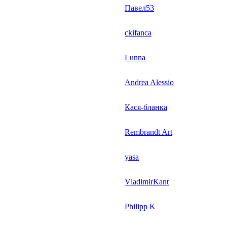
Павел53
ckifanca
Lunna
Andrea Alessio
Кася-бланка
Rembrandt Art
yasa
VladimirKant
Philipp K