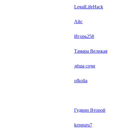
LegalLifeHack
Айс
Игорь258
Тамара Великая
лёша сочи
ofkolia
Гудвин Второй
kenguru7