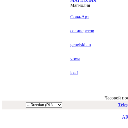
МАГНОЛИЯ
Магнолия
Сова-Арт
селиверстов
gengiskhan
vowa
iosif
Часовой по
Tele
AR