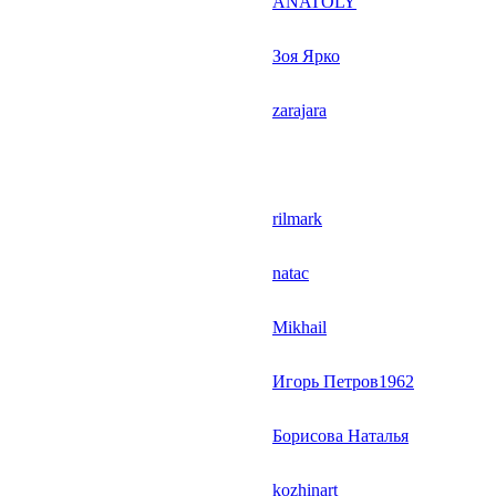
ANATOLY
Зоя Ярко
zarajara
rilmark
natac
Mikhail
Игорь Петров1962
Борисова Наталья
kozhinart