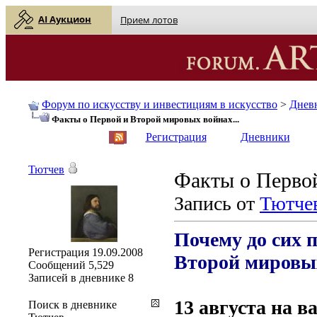
AI Аукцион
Прием лотов
Форум по искусству и инвестициям в искусство
>
Днев
Факты о Первой и Второй мировых войнах...
English
| Русский
Регистрация
Дневники
Тютчев
Факты о Первой
Запись от
Тютче
Почему до сих 
Регистрация
19.09.2008
Второй мировы
Сообщений
5,529
Записей в дневнике
8
13 августа на 
Поиск в дневнике