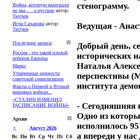
стенограмму.
Война, которую выиграли
не мы,. . . а русские
автор:
Тютчев
Игра Сахарова
автор:
Ведущая - Ан
Тютчев
Последние записи
Добрый день, се
Россия - это такой плохой
исторических н
ребенок Европы
Наталья Алексе
Маркс
Утраченные ценности
перспективы (М
советской цивилизации
института демо
Факты о Первой и Второй
мировых войнах...
«СТАЛИН ИЗМЕНИЛ
- Сегодняшняя 
РАСПИСАНИЕ ВОЙНЫ»
Одно из которы
Архив
исполнилось 95
<
Август 2026
а впереди у нас
Вс
Пн
Вт
Ср
Чт
Пт
Сб