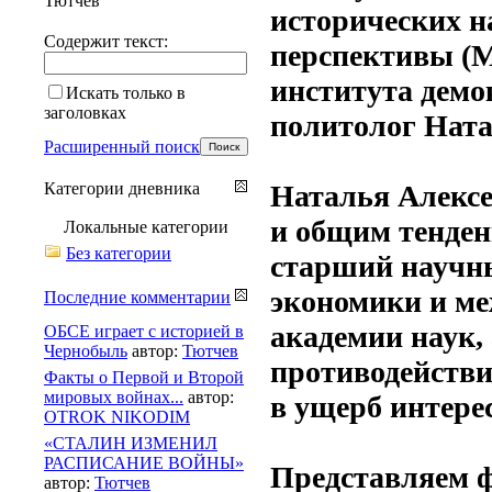
Тютчев
исторических н
Содержит текст:
перспективы (М
института демо
Искать только в
заголовках
политолог Нат
Расширенный поиск
Категории дневника
Наталья Алексе
и общим тенде
Локальные категории
Без категории
старший научн
экономики и м
Последние комментарии
академии наук, 
ОБСЕ играет с историей в
Чернобыль
автор:
Тютчев
противодейств
Факты о Первой и Второй
мировых войнах...
автор:
в ущерб интере
OTROK NIKODIM
«СТАЛИН ИЗМЕНИЛ
РАСПИСАНИЕ ВОЙНЫ»
Представляем 
автор:
Тютчев