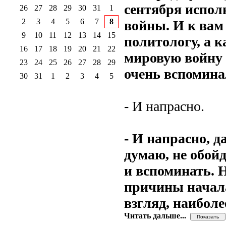
сентября испол
26
27
28
29
30
31
1
2
3
4
5
6
7
8
войны. И к вам 
9
10
11
12
13
14
15
политологу, а к
16
17
18
19
20
21
22
мировую войну 
23
24
25
26
27
28
29
очень вспомина
30
31
1
2
3
4
5
- И напрасно.
- И напрасно, д
думаю, не обойд
и вспоминать. 
причины начала
взгляд, наибол
Читать дальше...