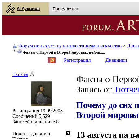
AI Аукцион
Прием лотов
Форум по искусству и инвестициям в искусство
>
Днев
Факты о Первой и Второй мировых войнах...
English
| Русский
Регистрация
Дневники
Тютчев
Факты о Первой
Запись от
Тютче
Почему до сих 
Регистрация
19.09.2008
Второй мировы
Сообщений
5,529
Записей в дневнике
8
13 августа на 
Поиск в дневнике