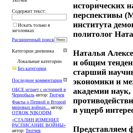
Тютчев
исторических н
Содержит текст:
перспективы (М
института демо
Искать только в
заголовках
политолог Нат
Расширенный поиск
Категории дневника
Наталья Алексе
и общим тенде
Локальные категории
Без категории
старший научн
экономики и м
Последние комментарии
академии наук, 
ОБСЕ играет с историей в
Чернобыль
автор:
Тютчев
противодейств
Факты о Первой и Второй
мировых войнах...
автор:
в ущерб интере
OTROK NIKODIM
«СТАЛИН ИЗМЕНИЛ
РАСПИСАНИЕ ВОЙНЫ»
Представляем 
автор:
Тютчев