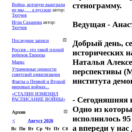
стенограмму.
Война, которую выиграли
не мы,. . . а русские
автор:
Тютчев
Игра Сахарова
автор:
Ведущая - Ан
Тютчев
Последние записи
Добрый день, се
Россия - это такой плохой
исторических н
ребенок Европы
Наталья Алексе
Маркс
Утраченные ценности
перспективы (М
советской цивилизации
института демо
Факты о Первой и Второй
мировых войнах...
«СТАЛИН ИЗМЕНИЛ
- Сегодняшняя 
РАСПИСАНИЕ ВОЙНЫ»
Одно из которы
Архив
исполнилось 95
<
Август 2026
а впереди у нас
Вс
Пн
Вт
Ср
Чт
Пт
Сб