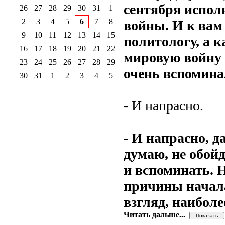
сентября испол
26
27
28
29
30
31
1
2
3
4
5
6
7
8
войны. И к вам 
9
10
11
12
13
14
15
политологу, а к
16
17
18
19
20
21
22
мировую войну 
23
24
25
26
27
28
29
очень вспомина
30
31
1
2
3
4
5
- И напрасно.
- И напрасно, д
думаю, не обойд
и вспоминать. 
причины начала
взгляд, наибол
Читать дальше...