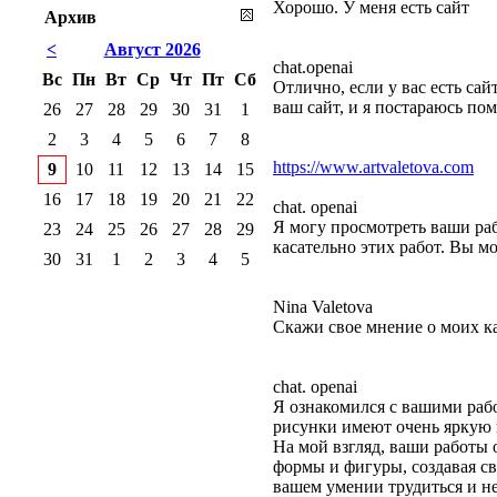
Хорошо. У меня есть сайт
Архив
<
Август 2026
chat.openai
Вс
Пн
Вт
Ср
Чт
Пт
Сб
Отлично, если у вас есть са
ваш сайт, и я постараюсь пом
26
27
28
29
30
31
1
2
3
4
5
6
7
8
https://www.artvaletova.com
9
10
11
12
13
14
15
16
17
18
19
20
21
22
chat. openai
Я могу просмотреть ваши ра
23
24
25
26
27
28
29
касательно этих работ. Вы м
30
31
1
2
3
4
5
Nina Valetova
Скажи свое мнение о моих к
chat. openai
Я ознакомился с вашими раб
рисунки имеют очень яркую 
На мой взгляд, ваши работы
формы и фигуры, создавая с
вашем умении трудиться и не