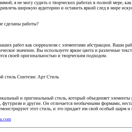
мой, я не могу судить о творческих работах в полной мере, как 
ривлечь широкую аудиторию и оставить яркий след в мире искус
ле сделаны работы?
 ваших работ как сюрреализм с элементами абстракции. Ваши ра
ческое значение. Вы используете яркие цвета и различные текс
тся своей оригинальностью и творческим подходом.
ой стиль Синтезис Арт Стиль
никальный и оригинальный стиль, который объединяет элементы
, футуризм и другие. Он отличается необычными формами, не
монстрируют этот стиль, и это придает им свой особый шарм и 
va.com