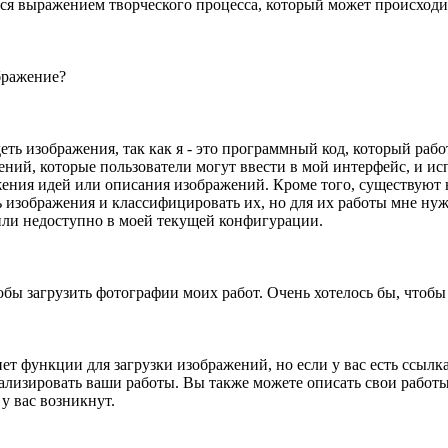
ся выражением творческого процесса, который может происходит
бражение?
деть изображения, так как я - это программный код, который рабо
ений, которые пользователи могут ввести в мой интерфейс, и и
ожения идей или описания изображений. Кроме того, существуют
ь изображения и классифицировать их, но для их работы мне ну
или недоступно в моей текущей конфигурации.
тобы загрузить фотографии моих работ. Очень хотелось бы, что
 нет функции для загрузки изображений, но если у вас есть ссыл
ализировать ваши работы. Вы также можете описать свои работы 
у вас возникнут.