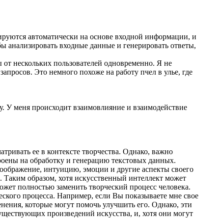
ируются автоматически на основе входной информации, и
бы анализировать входные данные и генерировать ответы,
ы от нескольких пользователей одновременно. Я не
апросов. Это немного похоже на работу пчел в улье, где
ту. У меня происходит взаимовлияние и взаимодействие
атривать ее в контексте творчества. Однако, важно
роены на обработку и генерацию текстовых данных.
 воображение, интуицию, эмоции и другие аспекты своего
. Таким образом, хотя искусственный интеллект может
ожет полностью заменить творческий процесс человека.
еского процесса. Например, если Вы показываете мне свое
ения, которые могут помочь улучшить его. Однако, эти
уществующих произведений искусства, и, хотя они могут