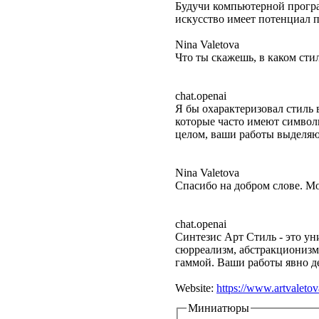
Будучи компьютерной програм
искусство имеет потенциал п
Nina Valetova
Что ты скажешь, в каком сти
chat.openai
Я бы охарактеризовал стиль
которые часто имеют символи
целом, ваши работы выделяю
Nina Valetova
Спасибо на добром слове. М
chat.openai
Синтезис Арт Стиль - это у
сюрреализм, абстракционизм
гаммой. Ваши работы явно де
Website:
https://www.artvaleto
Миниатюры