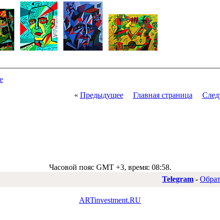
е
«
Предыдущее
Главная страница
След
Часовой пояс GMT +3, время:
08:58
.
Telegram
-
Обрат
ARTinvestment.RU