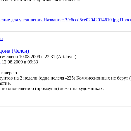
ии
дона (Челси)
змещена 10.08.2009 в 22:31
(Art-lover)
A
12.08.2009 в 09:33
 галерею.
унтов на 2 недели.(одна нелеля -225) Коммиссионных не берут (
астие.
ы по оповещению (промоушн) лежат на художниках.