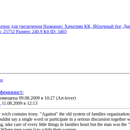
ии
феминист:
змещена 09.08.2009 в 10:27
(Art-lover)
A
11.08.2009 в 12:13
itic wich contains irony. "Against" the old system of families organizati
nt say a single word or participate in a serious discussion together wi
 take care of every little things in families heart but the man was the
. Where men were lazy while their women...