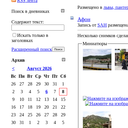
RSS лента
Размещено в
львы, панте
Поиск в дневниках
Афон
Содержит текст:
Запись от
SAH
размещена 
Искать только в
Несколько снимков сдела
заголовках
Миниатюры
Расширенный поиск
Архив
<
Август 2026
Вс
Пн
Вт
Ср
Чт
Пт
Сб
26
27
28
29
30
31
1
2
3
4
5
6
7
8
9
10
11
12
13
14
15
16
17
18
19
20
21
22
23
24
25
26
27
28
29
30
31
1
2
3
4
5