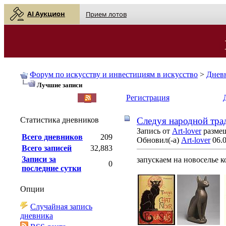
AI Аукцион
Прием лотов
Форум по искусству и инвестициям в искусство
>
Днев
Лучшие записи
English
| Русский
Регистрация
Статистика дневников
Cледуя народной тра
Запись от
Art-lover
размещ
Всего дневников
209
Обновил(-а)
Art-lover
06.0
Всего записей
32,883
Записи за
запускаем на новоселье 
0
последние сутки
Опции
Случайная запись
дневника