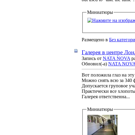
Миниатюры
Размещено в
Без категор
Галерея в центре Лон
Запись от
NATA NOVA
ра
Обновил(-а)
NATA NOV
Вот положила глаз на эту
Можно снять всю за 340 ф
Допускается груповое уч
Практически все хлопот
Галерея ответственна...
Миниатюры