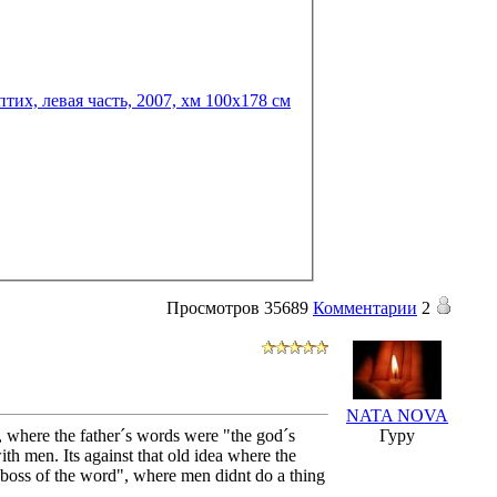
Просмотров
35689
Комментарии
2
NATA NOVA
on, where the father´s words were "the god´s
Гуру
th men. Its against that old idea where the
 "boss of the word", where men didnt do a thing