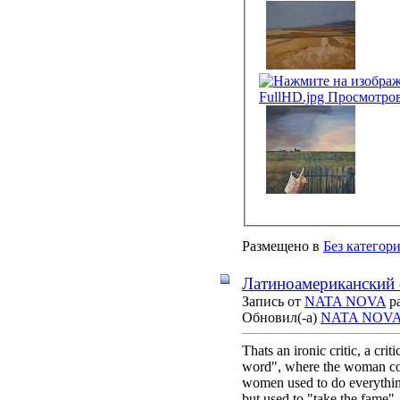
Размещено в
Без категор
Латиноамериканский 
Запись от
NATA NOVA
ра
Обновил(-а)
NATA NOV
Thats an ironic critic, a cr
word", where the woman could
women used to do everything,
but used to "take the fame"