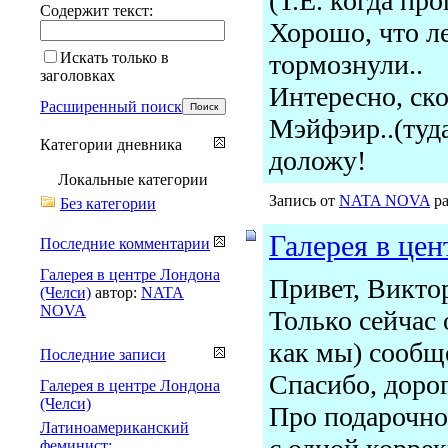
(Т.Е. когда про
Содержит текст:
Хорошо, что л
Искать только в
тормознули..
заголовках
Интересно, ско
Расширенный поиск
Мэйфэир..(туда
Категории дневника
доложу!
Локальные категории
Запись от
NATA NOVA
ра
Без категории
Галерея в цен
Последние комментарии
Галерея в центре Лондона
Привет, Викто
(Челси)
автор:
NATA
NOVA
Только сейчас
как мы) сообще
Последние записи
Спасибо, дорог
Галерея в центре Лондона
(Челси)
Про подарочно
Латиноамериканский
феминист: