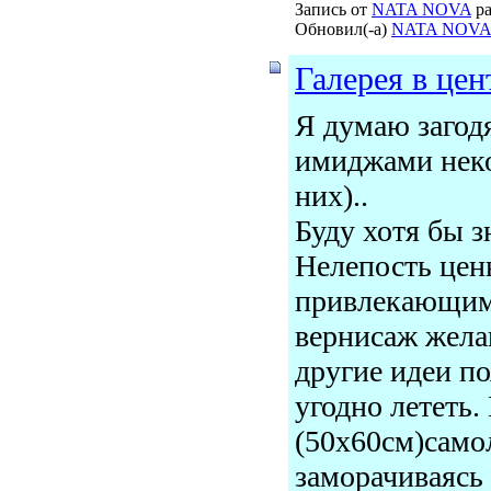
Запись от
NATA NOVA
ра
Обновил(-а)
NATA NOVA
Галерея в цен
Я думаю загодя
имиджами неко
них)..
Буду хотя бы з
Нелепость цены
привлекающим 
вернисаж жела
другие идеи по
угодно лететь.
(50х60см)само
заморачиваясь