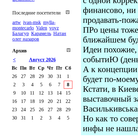
с одной коррек
финансово, ни
Последние посетители
продавать-пож
artw
ivan-msk
mylla-
ПРо цены тоже
montecarlo
Valen
vovz
Балагур
Карамель
Натан
ближайшем бу
олег назаров
Идеи похожие,
Архив
событиЮ (день
<
Август 2026
А к концепции
Вс
Пн
Вт
Ср
Чт
Пт
Сб
26
27
28
29
30
31
1
будет по-моему
2
3
4
5
6
7
8
Кстати, в Кие
9
10
11
12
13
14
15
выставочный з
16
17
18
19
20
21
22
Василькивська
23
24
25
26
27
28
29
Но как то сове
30
31
1
2
3
4
5
инфы не нашла