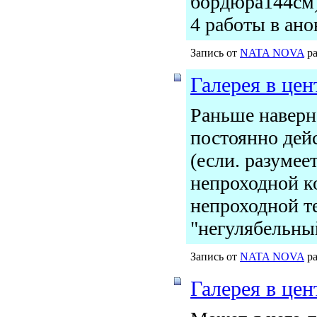
бордюра144см)
4 работы в ан
Запись от
NATA NOVA
ра
Галерея в цен
Раньше наверно
постоянно дей
(если. разумее
непроходной к
непроходной те
"негулябельны
Запись от
NATA NOVA
ра
Галерея в цен