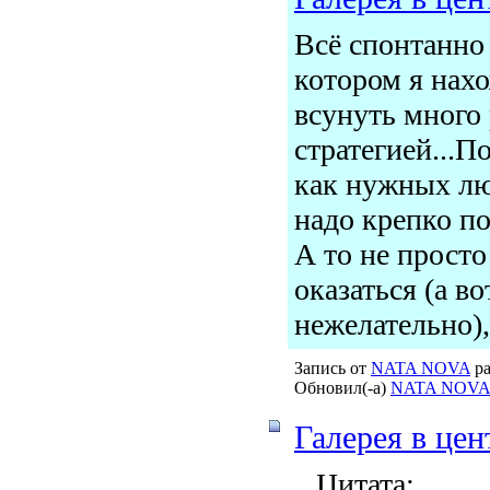
Всё спонтанно 
котором я нах
всунуть много
стратегией...П
как нужных лю
надо крепко по
А то не просто
оказаться (а во
нежелательно), 
Запись от
NATA NOVA
ра
Обновил(-а)
NATA NOVA
Галерея в цен
Цитата: