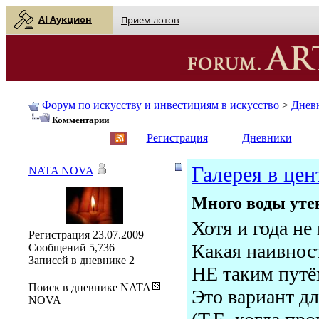
AI Аукцион
Прием лотов
Форум по искусству и инвестициям в искусство
>
Днев
Комментарии
English
| Русский
Регистрация
Дневники
Галерея в цен
NATA NOVA
Много воды утекл
Хотя и года не
Регистрация
23.07.2009
Какая наивност
Сообщений
5,736
Записей в дневнике
2
НЕ таким путё
Поиск в дневнике NATA
Это вариант дл
NOVA