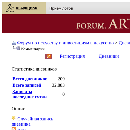
AI Аукцион
Прием лотов
Форум по искусству и инвестициям в искусство
>
Днев
Комментарии
English
| Русский
Регистрация
Дневники
Статистика дневников
Всего дневников
209
Всего записей
32,883
Записи за
0
последние сутки
Опции
Случайная запись
дневника