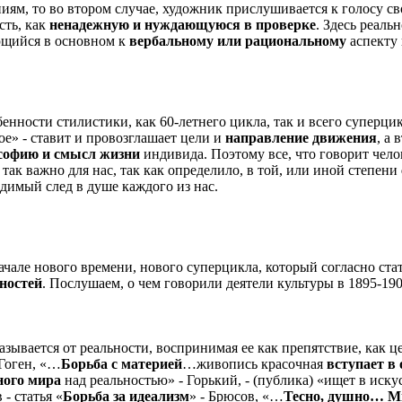
ям, то во втором случае, художник прислушивается к голосу св
сть, как
ненадежную и нуждающуюся в проверке
. Здесь реаль
ющийся в основном к
вербальному или рациональному
аспекту 
енности стилистики, как 60-летнего цикла, так и всего суперци
ое» - ставит и провозглашает цели и
направление движения
, а
софию и смысл жизни
индивида. Поэтому все, что говорит чел
так важно для нас, так как определило, в той, или иной степени
димый след в душе каждого из нас.
ачале нового времени, нового суперцикла, который согласно ст
нностей
. Послушаем, о чем говорили деятели культуры в 1895-190
зывается от реальности, воспринимая ее как препятствие, как це
 Гоген, «…
Борьба с материей
…живопись красочная
вступает в
ного мира
над реальностью» - Горький, - (публика) «ищет в иск
 - статья «
Борьба за идеализм
» - Брюсов, «…
Тесно, душно… Мы