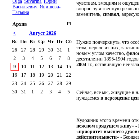
Olga
Suvarina
Юрий
чувствам, эмоциям и ощущени
Васильевич
Явишева-
вопрос чувственную реально
Татьяна
заменитель,
символ
, адресу
Архив
<
Август 2026
Вс
Пн
Вт
Ср
Чт
Пт
Сб
Нужно подчеркнуть, что особ
этом, первое из них, «активн
26
27
28
29
30
31
1
новым углом качество,
фило
2
3
4
5
6
7
8
десятилетии 1895-1904 годов 
2004
гг., оставившую неизгла
9
10
11
12
13
14
15
16
17
18
19
20
21
22
23
24
25
26
27
28
29
30
31
1
2
3
4
5
Сейчас, все мы, живущие в н
нуждаемся
в переоценке це
Художник этого времени отка
неясном грядущем живу
» -
«
приоритет высшего духов
действительности
» - Бердяев