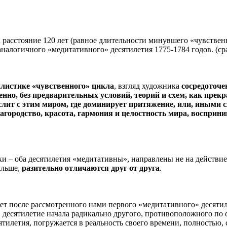
а расстояние 120 лет (равное длительности минувшего «чувстве
аналогичного «медитативного» десятилетия 1775-1784 годов. (с
илистике «чувственного» цикла
, взгляд художника
сосредоточе
нно, без предварительных условий, теорий и схем, как прекр
слит с этим миром, где доминирует притяжение, или, иными с
лагородство, красота, гармония и целостность мира, воспри
и – оба десятилетия «медитативны», направлены не на действие 
альше,
разительно отличаются друг от друга
.
ет после рассмотренного нами первого «медитативного» десятил
 десятилетие начала радикально другого, противоположного по 
ятилетия, погружается в реальность своего времени, полностью,