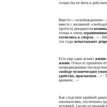
только бы не быть в действи
Вместе с «освобождением», «
вместе с желанной «свободо
протеста декадансом
возник
только к очень
ограниченно
готовлюсь к смерти
…» - Ше
эти годы
испытывают депр
Есть еще один аспект
жизни 
жизни
. Отказ от принятия о
непредвиденные последстви
свободе человеческим умом
удобство, прагматизм
…» - Т
времени…»
Как следствие крайней раци
оппонентами, постепенно пр
историей, уходят от модной 