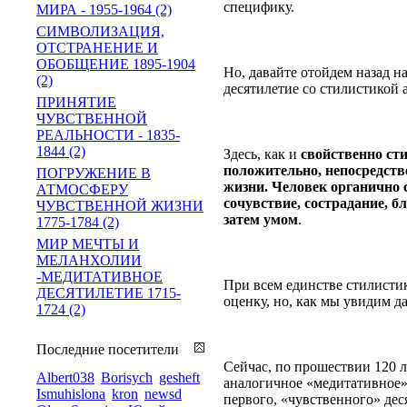
специфику.
МИРА - 1955-1964 (2)
СИМВОЛИЗАЦИЯ,
ОТСТРАНЕНИЕ И
ОБОБЩЕНИЕ 1895-1904
Но, давайте отойдем назад н
(2)
десятилетие со стилистикой 
ПРИНЯТИЕ
ЧУВСТВЕННОЙ
РЕАЛЬНОСТИ - 1835-
1844 (2)
Здесь, как и
свойственно ст
положительно, непосредстве
ПОГРУЖЕНИЕ В
жизни. Человек органично 
АТМОСФЕРУ
сочувствие, сострадание, б
ЧУВСТВЕННОЙ ЖИЗНИ
затем умом
.
1775-1784 (2)
МИР МЕЧТЫ И
МЕЛАНХОЛИИ
-МЕДИТАТИВНОЕ
При всем единстве стилистик
ДЕСЯТИЛЕТИЕ 1715-
оценку, но, как мы увидим д
1724 (2)
Последние посетители
Сейчас, по прошествии 120 л
Albert038
Borisych
gesheft
аналогичное «медитативное»
Ismuhislona
kron
newsd
первого, «чувственного» дес