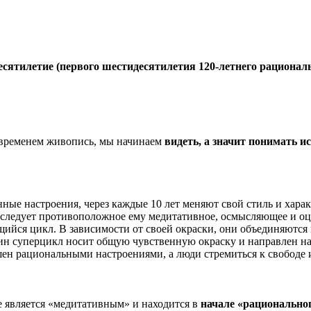
есятилетие (первого шестидесятилетия 120-летнего рациональ
 временем живопись, мы начинаем
видеть, а значит понимать и
ные настроения, через каждые 10 лет меняют свой стиль и характ
 следует противоположное ему медитативное, осмысляющее и о
ийся цикл. В зависимости от своей окраски, они объединяются 
дин суперцикл носит общую чувственную окраску и направлен на
шен рациональными настроениями, а люди стремиться к свободе и
е является «медитативным» и находится в
начале «рационально