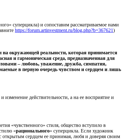
нного» суперцикла) и сопоставим рассматриваемое нами
равните
https://forum.artinvestment.ru/blog.php?b=367621
)
н на окружающей реальности, которая принимается
асная и гармоническая среда, предназначенная для
ловами – любовь, уважение, дружба, симпатия,
нимаемые в первую очередь чувством и сердцем и лишь
и изменение действительности, а на ее восприятие и
етия «чувственного» стиля, общество вступило в
стилю «
рационального
» суперцикла. Если художник
 с открытым сердцем ее принимая, любя и доверяя своим