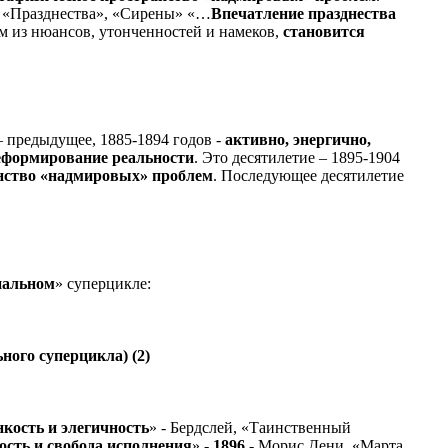
, «Празднества», «Сирены» «…
Впечатление празднества
м из нюансов, утонченностей и намеков,
становится
 предыдущее, 1885-1894 годов -
активно, энергично,
 реформирование реальности
. Это десятилетие – 1895-1904
анство «надмировых» проблем
. Последующее десятилетие
нальном
» суперцикле:
ного суперцикла) (2)
кость и элегичность
» - Бердслей, «Таинственный
ость и свобода исполнения
» -
1896
- Морис Дени, «Марта