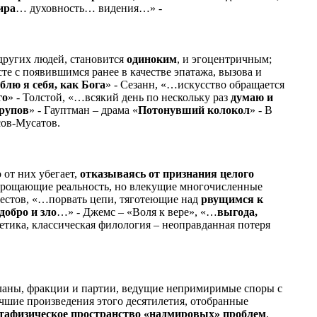
ира
… духовность… видения…» -
 других людей, становится
одиноким
, и эгоцентричным;
есте с появившимся ранее в качестве эпатажа, вызова и
лю я себя, как Бога
» - Сезанн, «…искусство обращается
го
» - Толстой, «…всякий день по нескольку раз
думаю и
трупов
» - Гауптман – драма «
Потонувший колокол
» - В
сов-Мусатов.
 от них убегает,
отказываясь от признания целого
 упрощающие реальность, но влекущие многочисленные
Шестов, «…порвать цепи, тяготеющие над
рвущимся к
добро и зло
…» - Джемс – «Воля к вере», «…
выгода,
тика, классическая филология – неоправданная потеря
 кланы, фракции и партии, ведущие непримиримые споры с
шие произведения этого десятилетия, отобранные
тафизическое пространство «надмировых» проблем
.