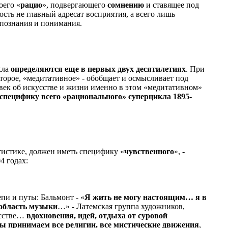
оего «
рацио
», подвергающего
сомнению
и ставящее под
ность не главный адресат восприятия, а всего лишь
познания и понимания.
кла
определяются еще в первых двух десятилетиях
. При
 второе, «медитативное» - обобщает и осмысливает под
овек об искусстве и жизни именно в этом «медитативном»
специфику всего «рационального» суперцикла 1895-
атистике, должен иметь специфику «
чувственного
», -
4 годах:
пи и путы: Бальмонт - «
Я жить не могу настоящим… я в
 область музыки
…» - Латемская группа художников,
усстве…
вдохновения, идей, отдыха от суровой
 принимаем все религии, все мистические движения
,