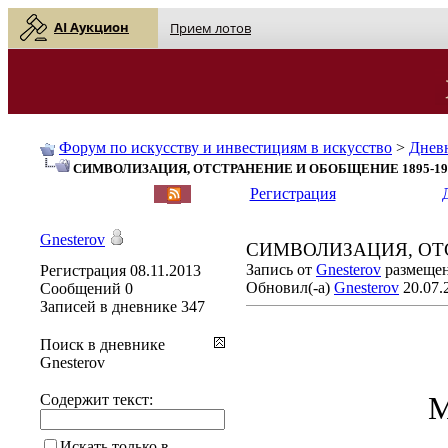
AI Аукцион
Прием лотов
Форум по искусству и инвестициям в искусство
>
Днев
СИМВОЛИЗАЦИЯ, ОТСТРАНЕНИЕ И ОБОБЩЕНИЕ 1895-190
English
| Русский
Регистрация
Gnesterov
СИМВОЛИЗАЦИЯ, ОТС
Запись от
Gnesterov
размещена
Регистрация
08.11.2013
Обновил(-а)
Gnesterov
20.07.
Сообщений
0
Записей в дневнике
347
Поиск в дневнике
Gnesterov
М
Содержит текст:
Искать только в