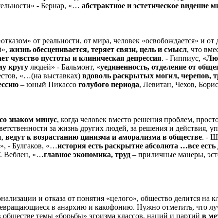
тельности» - Бернар, «…
абстрактное и эстетическое видение м
отказом» от реальности, от мира, человек «освобождается» и от
й»,
жизнь обесценивается, теряет связи, цель и смысл
, что вм
ает чувство пустоты и клиническая депрессия
. - Гиппиус, «
Люб
му кругу
людей» - Бальмонт, «
уединенность, отделение от обще
стов, «…(на выставках)
вдоволь раскрытых могил, черепов, 
ессию
– юный Пикассо
голубого периода
, Левитан, Чехов, Бори
со знаком минус
, когда человек вместо решения проблем, просто
тветственности за жизнь других людей, за решения и действия,
я,
ведут к возрастанию цинизма и аморализма в обществе
. - 
», - Булгаков, «…
история есть раскрытие абсолюта …все есть 
. Веблен, «…
главное экономика, труд
– приличные манеры, эсте
онализации и отказа от понятия «целого», общество делится на
евращающиеся в анархию и какофонию. Нужно отметить, что луч
в обществе темы «борьбы» эгоизма классов, наций и партий
в ме