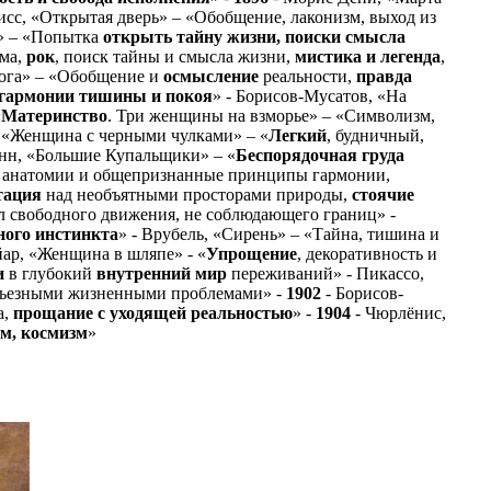
тисс, «Открытая дверь» – «Обобщение, лаконизм, выход из
е» – «Попытка
открыть тайну жизни, поиски смысла
ма,
рок
, поиск тайны и смысла жизни,
мистика и легенда
,
тога» – «Обобщение и
осмысление
реальности,
правда
гармонии тишины и покоя
» - Борисов-Мусатов, «На
«
Материнство
. Три женщины на взморье» – «Символизм,
 «Женщина с черными чулками» – «
Легкий
, будничный,
нн, «Большие Купальщики» – «
Беспорядочная груда
ы анатомии и общепризнанные принципы гармонии,
тация
над необъятными просторами природы,
стоячие
ол свободного движения, не соблюдающего границ» -
ного инстинкта
» - Врубель, «Сирень» – «Тайна, тишина и
ар, «Женщина в шляпе» - «
Упрощение
, декоративность и
и
в глубокий
внутренний мир
переживаний» - Пикассо,
ерьезными жизненными проблемами» -
1902
- Борисов-
а,
прощание с уходящей реальностью
» -
1904
- Чюрлёнис,
зм, космизм
»