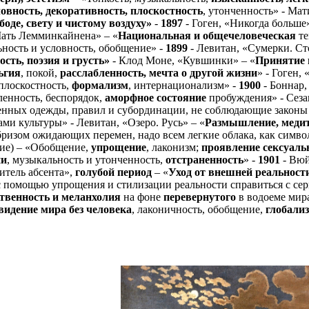
овность, декоративность, плоскостность
, утонченность» - Ма
боде, свету и чистому воздуху»
-
1897
- Гоген, «Никогда больш
Мать Лемминкайнена» – «
Национальная и общечеловеческая
те
льность и условность, обобщение» -
1899
- Левитан, «Сумерки. С
сть, поэзия и грусть»
- Клод Моне, «Кувшинки» – «
Принятие 
ьгия
, покой,
расслабленность, мечта о другой жизни
» - Гоген, 
плоскостность,
формализм
, интернационализм» -
1900
- Боннар,
бленность, беспорядок,
аморфное состояние
пробуждения» - Сеза
енных одежды, правил и субординации, не соблюдающие закон
ми культуры» - Левитан, «Озеро. Русь» – «
Размышление, меди
 бризом ожидающих перемен, надо всем легкие облака, как симв
ие) – «Обобщение,
упрощение
, лаконизм;
проявление сексуаль
ни
, музыкальность и утонченность,
отстраненность
» -
1901
- Вюй
итель абсента»,
голубой период
– «
Уход от внешней реальност
с помощью упрощения и стилизации реальности справиться с с
твенность и меланхолия
на фоне
перевернутого
в водоеме мир
видение мира без человека
, лаконичность, обобщение,
глобали