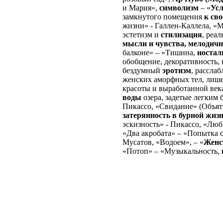
и Мария»,
символизм
– «
Усл
замкнутого помещения
к сво
жизни» - Галлен-Каллела, «
эстетизм и
стилизация
, реа
мысли и чувства, мелодично
балконе» – «Тишина,
ностал
обобщение, декоративность, 
бездумный
эротизм
, рассла
женских аморфных тел, лиш
красоты и выработанной века
воды
озера, задетые легким
Пикассо, «Свидание» (Объят
затерянность в бурной жиз
эскизность» - Пикассо, «Люб
«Два акробата» – «Попытка 
Мусатов, «Водоем», – «
Женс
«Потоп» – «Музыкальность,