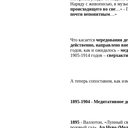
Наряду с живописью, в музы
происходящего во сне
…» - 
почти непонятным
…»
Что касается
чередования д
действенно, направлено вне
годов, как и ожидалось –
мед
1905-1914 годов –
сверхакти
А теперь сопоставим, как изм
1895-1904 - Медитативное д
1895
- Валлотон, «Лунный св
розовый сад»,
Ар Нуво (Моде