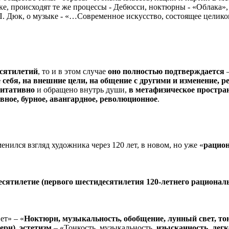
ке, происходят те же процессы - Дебюсси, ноктюрны - «Облака»
П. Дюк, о музыке - «…Современное искусство, состоящее целико
есятилетий
, то и в этом случае
оно полностью подтверждается
–
 себя, на внешние цели, на общение с другими и изменение,
итативно
и обращено внутрь души,
в метафизическое простр
вное, бурное, авангардное, революционное
.
енился взгляд художника через 120 лет, в новом, но уже «
рацио
есятилетие (первого шестидесятилетия 120-летнего рациональ
ет» – «
Ноктюрн, музыкальность, обобщение, лунный свет, тон
рн), эстетизм
– «Тонкость, музыкальность,
изысканность, легк