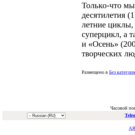
Только-что мы
десятилетия (1
летние циклы,
суперцикл, а т
и «Осень» (20
творческих люд
Размещено в
Без категор
Часовой по
Tele
AR