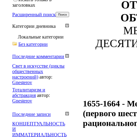
ОТ
заголовках
ОБ
Расширенный поиск
Категории дневника
М
Локальные категории
ДЕСЯТИЛ
Без категории
Последние комментарии
Свет в искусстве (циклы
общественных
настроений)
автор:
Gnesterov
Тоталитаризм и
абстракция
автор:
Gnesterov
1655-1664 - М
(первого шест
Последние записи
рациональног
КОНЦЕПТУАЛЬНОСТЬ
И
ИММАТЕРИАЛЬНОСТЬ