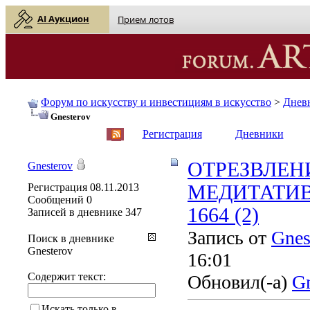
AI Аукцион
Прием лотов
Форум по искусству и инвестициям в искусство
>
Днев
Gnesterov
English
| Русский
Регистрация
Дневники
ОТРЕЗВЛЕН
Gnesterov
Регистрация
08.11.2013
МЕДИТАТИВ
Сообщений
0
1664 (2)
Записей в дневнике
347
Запись от
Gnes
Поиск в дневнике
Gnesterov
16:01
Содержит текст:
Обновил(-а)
Gn
Искать только в