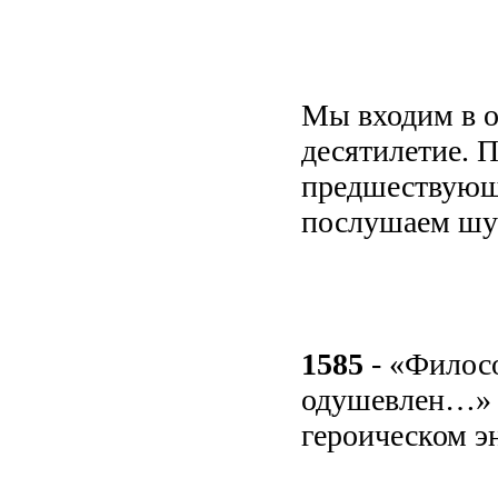
Мы входим в о
десятилетие. П
предшествующи
послушаем шу
1585
- «Филосо
одушевлен…» -
героическом э