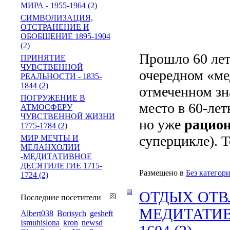
МИРА - 1955-1964 (2)
СИМВОЛИЗАЦИЯ,
ОТСТРАНЕНИЕ И
ОБОБЩЕНИЕ 1895-1904
(2)
Прошло 60 лет,
ПРИНЯТИЕ
ЧУВСТВЕННОЙ
очередном «ме
РЕАЛЬНОСТИ - 1835-
1844 (2)
отмеченном зна
ПОГРУЖЕНИЕ В
место в 60-лет
АТМОСФЕРУ
ЧУВСТВЕННОЙ ЖИЗНИ
но уже
рацион
1775-1784 (2)
суперцикле). То
МИР МЕЧТЫ И
МЕЛАНХОЛИИ
-МЕДИТАТИВНОЕ
ДЕСЯТИЛЕТИЕ 1715-
Размещено в
Без категор
1724 (2)
ОТДЫХ ОТВ
Последние посетители
МЕДИТАТИВ
Albert038
Borisych
gesheft
Ismuhislona
kron
newsd