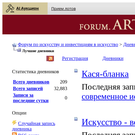
AI Аукцион
Прием лотов
Форум по искусству и инвестициям в искусство
>
Днев
Лучшие дневники
English
| Русский
Регистрация
Дневники
Статистика дневников
Кася-бланка
Всего дневников
209
Последняя зап
Всего записей
32,883
современное и
Записи за
0
последние сутки
Опции
Искусство - в
Случайная запись
дневника
Последняя зап