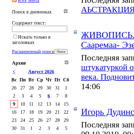
RSS лента
АЬСТРАКЦИ
Поиск в дневниках
Содержит текст:
ЖИВОПИСЬ. Х
Искать только в
заголовках
Сааремаа- Эз
Расширенный поиск
Последняя зап
Архив
штукатуркой о
<
Август 2026
века. Поднови
Вс
Пн
Вт
Ср
Чт
Пт
Сб
14:06
26
27
28
29
30
31
1
2
3
4
5
6
7
8
9
10
11
12
13
14
15
Игорь Дудин
16
17
18
19
20
21
22
23
24
25
26
27
28
29
Последняя зап
30
31
1
2
3
4
5