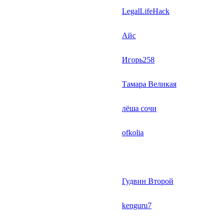
LegalLifeHack
Айс
Игорь258
Тамара Великая
лёша сочи
ofkolia
Гудвин Второй
kenguru7