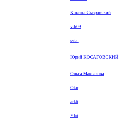
Кирилл Сызранский
vdr09
sviat
Юрий КОСАГОВСКИЙ
Ольга Максакова
Otar
arkit
Ylot