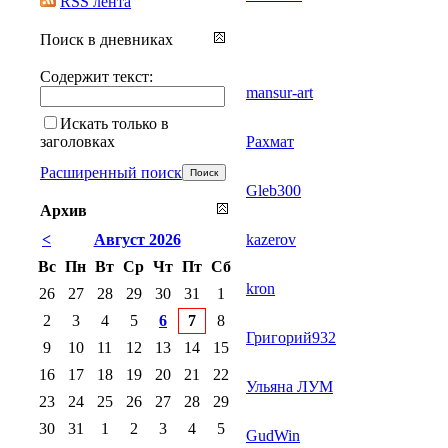
RSS лента
Поиск в дневниках
Содержит текст:
mansur-art
Искать только в
заголовках
Рахмат
Расширенный поиск
Gleb300
Архив
<
Август 2026
kazerov
Вс
Пн
Вт
Ср
Чт
Пт
Сб
kron
26
27
28
29
30
31
1
2
3
4
5
6
7
8
Григорий932
9
10
11
12
13
14
15
16
17
18
19
20
21
22
Ульяна ЛУМ
23
24
25
26
27
28
29
30
31
1
2
3
4
5
GudWin