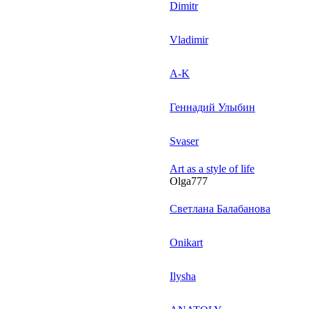
Dimitr
Vladimir
A-K
Геннадий Улыбин
Svaser
Art as a style of life
Olga777
Светлана Балабанова
Onikart
Ilysha