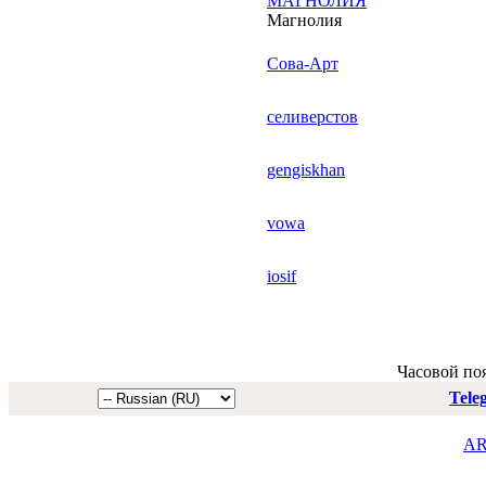
МАГНОЛИЯ
Магнолия
Сова-Арт
селиверстов
gengiskhan
vowa
iosif
Часовой по
Tele
AR