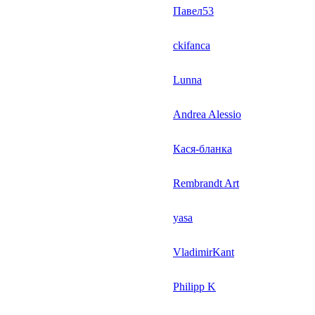
Павел53
ckifanca
Lunna
Andrea Alessio
Кася-бланка
Rembrandt Art
yasa
VladimirKant
Philipp K