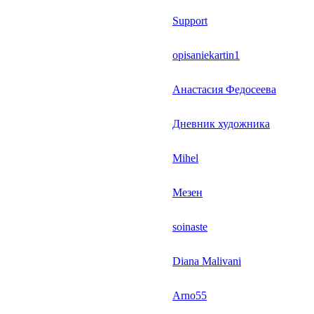
Support
opisaniekartin1
Анастасия Федосеева
Дневник художника
Mihel
Мезен
soinaste
Diana Malivani
Arno55