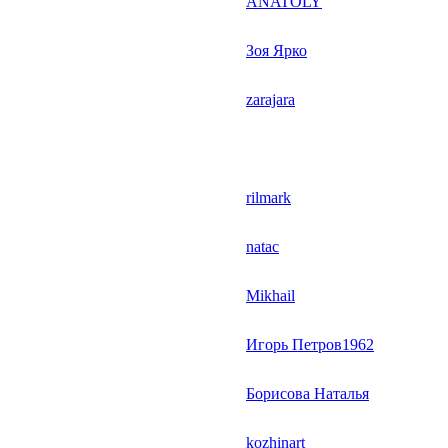
ANATOLY
Зоя Ярко
zarajara
rilmark
natac
Mikhail
Игорь Петров1962
Борисова Наталья
kozhinart