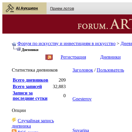
AI Аукцион
Прием лотов
Форум по искусству и инвестициям в искусство
>
Днев
Дневники
English
| Русский
Регистрация
Дневники
Статистика дневников
Заголовок
/
Пользователь
Всего дневников
209
Всего записей
32,883
Записи за
0
последние сутки
Gnesterov
Опции
Случайная запись
дневника
Suvarina