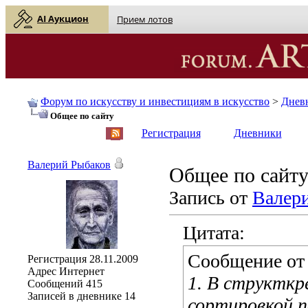
AI Аукцион
Прием лотов
Форум по искусству и инвестициям в искусство
>
Днев
Общее по сайту
English
| Русский
Регистрация
Дневники
Валерий Рыбаков
Общее по сайт
Запись от
Валер
Цитата:
Сообщение о
Регистрация
28.11.2009
Адрес
Интернет
1. В структкр
Сообщений
415
Записей в дневнике
14
сортировкой 