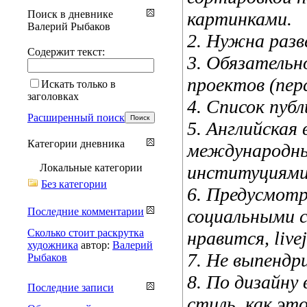
Поиск в дневнике
картинками.
Валерий Рыбаков
2. Нужна разв
Содержит текст:
3. Обязательн
проектов (пер
Искать только в
заголовках
4. Список публ
Расширенный поиск
5. Английская 
Категории дневника
международны
Локальные категории
институциями
Без категории
6. Предусмот
Последние комментарии
социальными с
Сколько стоит раскрутка
нравится, live
художника
автор:
Валерий
7. Не выпендри
Рыбаков
8. По дизайну
Последние записи
стиль, как эт