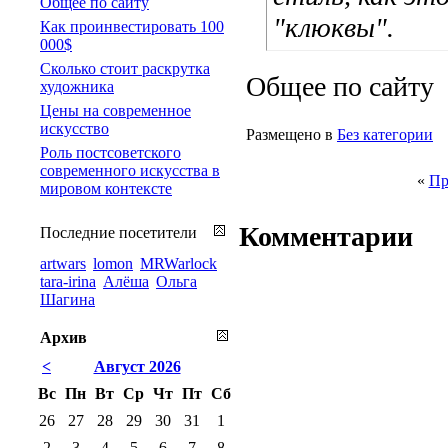
Общее по сайту
"клюквы".
Как проинвестировать 100
000$
Сколько стоит раскрутка
Общее по сайту
художника
Цены на современное
искусство
Размещено в
Без категории
Роль постсоветского
современного искусства в
«
Пр
мировом контексте
Комментарии
Последние посетители
artwars
lomon
MRWarlock
tara-irina
Алёша
Ольга
Шагина
Архив
<
Август 2026
Вс
Пн
Вт
Ср
Чт
Пт
Сб
26
27
28
29
30
31
1
2
3
4
5
6
7
8