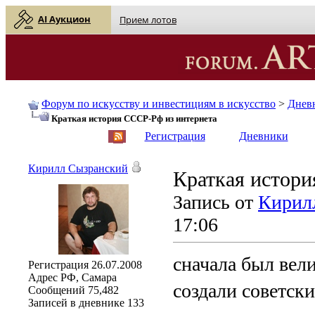
AI Аукцион
Прием лотов
Форум по искусству и инвестициям в искусство
>
Днев
Краткая история СССР-Рф из интернета
English
| Русский
Регистрация
Дневники
Кирилл Сызранский
Краткая истори
Запись от
Кирил
17:06
сначала был вел
Регистрация
26.07.2008
Адрес
РФ, Самара
создали советски
Сообщений
75,482
Записей в дневнике
133