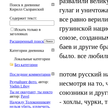
развалили велик
Поиск в дневнике
гулаг и уничтож
Кирилл Сызранский
все равно верили
Содержит текст:
грузинской наци
Искать только в
заголовках
союзе, созданны
Расширенный поиск
баев и другие бр
Категории дневника
было. все любили
Локальные категории
Без категории
потом русский н
Последние комментарии
несмотря на то,
Редчайшее фото.
автор:
Vadim Lihoy
союзники и друг
Ты не оккупант, ты никто
автор:
Pavel
- хохлы, чурки, 
Надежду Толоконникову
нельзя убить, изувечить,