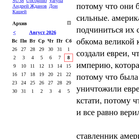
SU38
Uncognito
Varyna
потому что они 
Андрей Жданов
Дон
Кащей
сильные. америк
Архив
подчиниться их 
<
Август 2026
обкома великой 
Вс
Пн
Вт
Ср
Чт
Пт
Сб
26
27
28
29
30
31
1
создали евреи, 
2
3
4
5
6
7
8
империю, котора
9
10
11
12
13
14
15
потому что была 
16
17
18
19
20
21
22
23
24
25
26
27
28
29
уничтожили евреи
30
31
1
2
3
4
5
кстати, потому ч
и все равно вери
ставленник амер