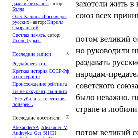
захотели жить в 
даже избить, но...
автор:
Бэлла
союз всех прини
Олег Кашин: «Россия для
русских»
автор:
Кирилл
Сызранский
Светлая память.
автор:
потом великий с
Игорь Гурьев
но руководили и
Последние записи
раздавать русски
Редчайшее фото.
народам-предате
Краткая история СССР-Рф
из интернета
советского союз
Происхождение рейтинга
Ты не оккупант, ты никто
было неважно, п
"Его убили за то, что шел
поперек".
стране и любили 
Последние посетители
AlexanderSA
Alexander_V
потом великий с
Andreyka
Get
SHCH