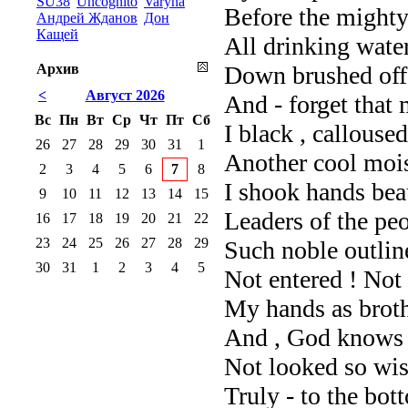
SU38
Uncognito
Varyna
Before the mighty
Андрей Жданов
Дон
Кащей
All drinking wate
Архив
Down brushed off 
<
Август 2026
And - forget that
Вс
Пн
Вт
Ср
Чт
Пт
Сб
I black , callouse
26
27
28
29
30
31
1
Another cool moist
2
3
4
5
6
7
8
I shook hands beau
9
10
11
12
13
14
15
Leaders of the pe
16
17
18
19
20
21
22
23
24
25
26
27
28
29
Such noble outlin
30
31
1
2
3
4
5
Not entered ! Not
My hands as broth
And , God knows 
Not looked so wis
Truly - to the bot