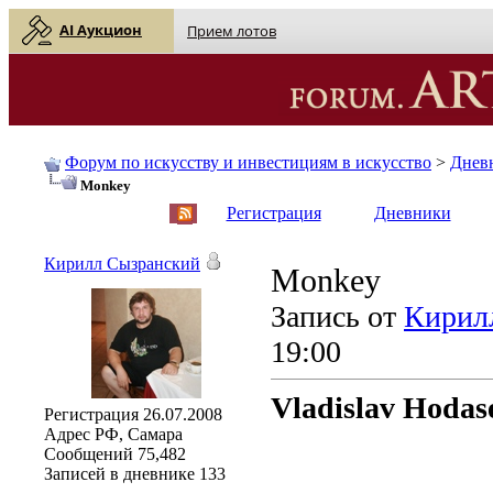
AI Аукцион
Прием лотов
Форум по искусству и инвестициям в искусство
>
Днев
Monkey
English
| Русский
Регистрация
Дневники
Кирилл Сызранский
Monkey
Запись от
Кирил
19:00
Vladislav Hodas
Регистрация
26.07.2008
Адрес
РФ, Самара
Сообщений
75,482
Записей в дневнике
133