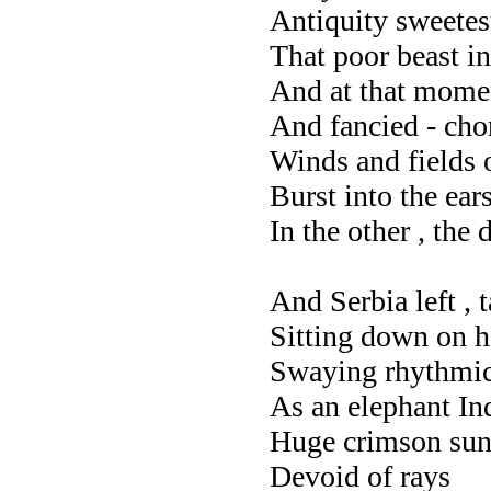
Antiquity sweetes
That poor beast i
And at that mome
And fancied - cho
Winds and fields 
Burst into the ear
In the other , the
And Serbia left , 
Sitting down on hi
Swaying rhythmi
As an elephant In
Huge crimson sun
Devoid of rays