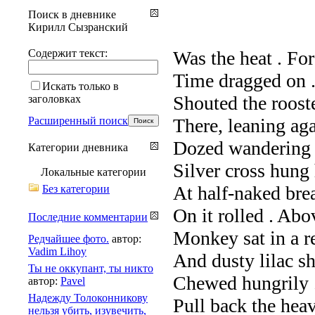
Поиск в дневнике
Кирилл Сызранский
Содержит текст:
Was the heat . For
Time dragged on .
Искать только в
Shouted the rooste
заголовках
Расширенный поиск
There, leaning aga
Dozed wandering S
Категории дневника
Silver cross hung
Локальные категории
At half-naked brea
Без категории
On it rolled . Abo
Последние комментарии
Monkey sat in a re
Редчайшее фото.
автор:
Vadim Lihoy
And dusty lilac sh
Ты не оккупант, ты никто
Chewed hungrily .
автор:
Pavel
Надежду Толоконникову
Pull back the hea
нельзя убить, изувечить,