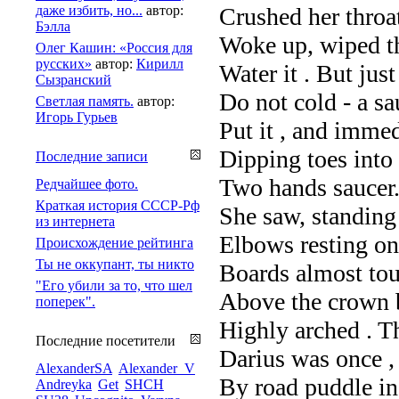
даже избить, но...
автор:
Crushed her throat
Бэлла
Woke up, wiped t
Олег Кашин: «Россия для
русских»
автор:
Кирилл
Water it . But just
Сызранский
Do not cold - a s
Светлая память.
автор:
Игорь Гурьев
Put it , and imme
Dipping toes into 
Последние записи
Two hands saucer
Редчайшее фото.
Краткая история СССР-Рф
She saw, standing 
из интернета
Elbows resting on
Происхождение рейтинга
Ты не оккупант, ты никто
Boards almost tou
"Его убили за то, что шел
Above the crown 
поперек".
Highly arched . T
Последние посетители
Darius was once ,
AlexanderSA
Alexander_V
By road puddle in
Andreyka
Get
SHCH