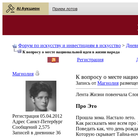
AI Аукцион
Прием лотов
Форум по искусству и инвестициям в искусство
>
Днев
К вопросу о месте национальной идеи в жизни народа
English
| Русский
Регистрация
Магнолия
К вопросу о месте наци
Запись от
Магнолия
размещен
Лента Жизни повенчала Слов
Про Это
Регистрация
05.04.2012
Прошла зима. Настало лето.
Адрес
Санкт-Петербург
Как рассказать мне всем про
Сообщений
2,575
Поведать как, что день рожда
Записей в дневнике
36
Которую скрывает Тайна-ноч