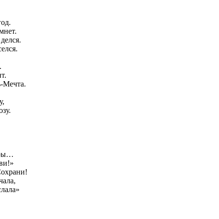
год.
мнет.
делся.
селся.
.
т.
ь-Мечта.
у,
зу.
тры…
ви!»
Сохрани!
чала,
слала»