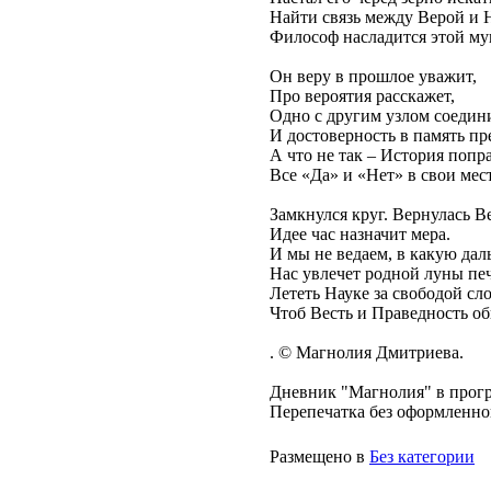
Найти связь между Верой и 
Философ насладится этой му
Он веру в прошлое уважит,
Про вероятия расскажет,
Одно с другим узлом соедин
И достоверность в память пр
А что не так – История попр
Все «Да» и «Нет» в свои мест
Замкнулся круг. Вернулась В
Идее час назначит мера.
И мы не ведаем, в какую дал
Нас увлечет родной луны печ
Лететь Науке за свободой сло
Чтоб Весть и Праведность об
. © Магнолия Дмитриева.
Дневник "Магнолия" в прогр
Перепечатка без оформленног
Размещено в
Без категории