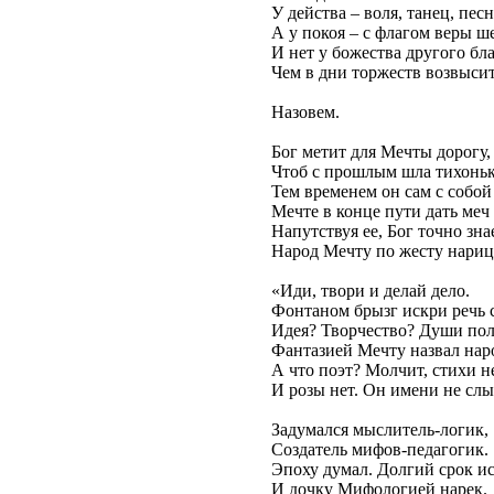
У действа – воля, танец, песн
А у покоя – с флагом веры ше
И нет у божества другого бла
Чем в дни торжеств возвысит
Назовем.
Бог метит для Мечты дорогу,
Чтоб с прошлым шла тихонько
Тем временем он сам с собо
Мечте в конце пути дать меч
Напутствуя ее, Бог точно зна
Народ Мечту по жесту нариц
«Иди, твори и делай дело.
Фонтаном брызг искри речь 
Идея? Творчество? Души пол
Фантазией Мечту назвал нар
А что поэт? Молчит, стихи н
И розы нет. Он имени не сл
Задумался мыслитель-логик,
Создатель мифов-педагогик.
Эпоху думал. Долгий срок ис
И дочку Мифологией нарек.