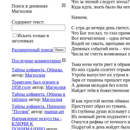
Что за эпохой следует эпоха?
Поиск в дневнике
Куда идти, знать было бы не
Магнолия
Начнем.
Содержит текст:
С утра до вечера день светел.
Что Бог послал, то глаз прим
Искать только в
Все впечатления – одна печат
заголовках
Водой не смыть, щипцами не
Дневных событий нить – что
Расширенный поиск
Числа не счесть возможных 
Последние комментарии
Тьма ночи нити рвет в обрыв
Из них судьба сплетет отрыв
Тайны алфавита. Образы.
Утроба выпустит их утром в 
автор:
Магнолия
Заря от тишины пришлет при
Трамплин был освоен в
А дивная мелодия без плоти
1958 году
автор:
Магнолия
Найдет тебя в божественном 
Тайны алфавита. Образы в
таблице
автор:
Магнолия
И как простой мотив обмана
Проступит образ из тумана.
Тайны алфавита. Принцип
Из глубины души всплывут с
"Поэзия"
автор:
mansur-art
Их нежный ритм подхватит г
Направление искусства -
Очнутся рифмы от ночного 
КЛЮЧИ К
Подругой в день войдет была
ПОНИМАНИЮ
автор: