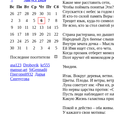
Какие мне расставить сети,
Вс
Пн
Вт
Ср
Чт
Пт
Сб
Чтобы поймать понятья Эти?
Спускается с небес за годом 
26
27
28
29
30
31
1
И кто-то силой память Веры 
2
3
4
5
6
7
8
Трещит язык, куда-то символ 
Не ясно, кто за стол святой у
9
10
11
12
13
14
15
16
17
18
19
20
21
22
Страна растерзана, но дышит
Народный Дух биенье слыши
23
24
25
26
27
28
29
Внутри зачата дочка – Мысл
30
31
1
2
3
4
5
Ей Имя ищет стих, его чета.
Когда прозаик отберет мимоз
Последние посетители
Поэт вручит ей мимоходом ро
asa123
Drobovik
kr555
Увидим.
mansur-art
StGennadij
Григорий932
Дарья
Итак. Вокруг деревья, ветви.
Синчугова
Цветы. Плоды. И ветры, ве
Луна советует им: «Рви их, р
Но нервы царства против: «
Пусть люди наблюдают от на
Какую Жизнь галактика при
Покой и действо – оба живы.
У каждого свои мотивы: