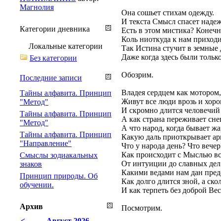
Магнолия
Она сошьет стихам одежду.
И текста Смысл спасет надеж
Категории дневника
Есть в этом мистика? Конечно
Коль ниоткуда к нам приходи
Локальные категории
Так Истина стучит в земные 
Даже когда здесь были только
Без категории
Обозрим.
Последние записи
Владея сердцем как мотором,
Тайны алфавита. Принцип
Живут все люди врозь и хоро
"Метод"
И скромно длится человечий 
Тайны алфавита. Принцип
А как страна переживает сне
"Метод"
А что народ, когда бывает ж
Тайны алфавита. Принцип
Какую даль приоткрывает ар
"Направление"
Что у народа день? Что вечер
Как происходит с Мыслью вс
Смыслы зодиакальных
От интуиции до славных дел
знаков
Какими ведами нам дан пред
Принцип природы. Об
Как долго длится зной, а ско
обучении.
И как терпеть без доброй Ве
Архив
Посмотрим.
<
Август 2026