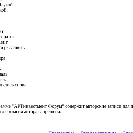
Наукой.
кой.
ит
евратит.
авит,
а расставит.
ера.
ь
аль.
ва,
нялись снова.
амме "АРТинвестмент Форум" содержит авторские записи для п
о согласия автора запрещена.