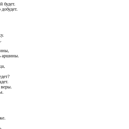
й будет.
 добудет.
у.
.
ины,
ь аршины.
ца,
едет?
адет.
 веры.
ы.
ке.
ь,