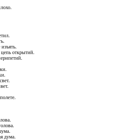
плохо.
етил.
ь.
 изъять.
 цепь открытий.
перипетий.
ки.
ки.
свет.
вет.
полете.
лова.
олова.
шума.
я дума.