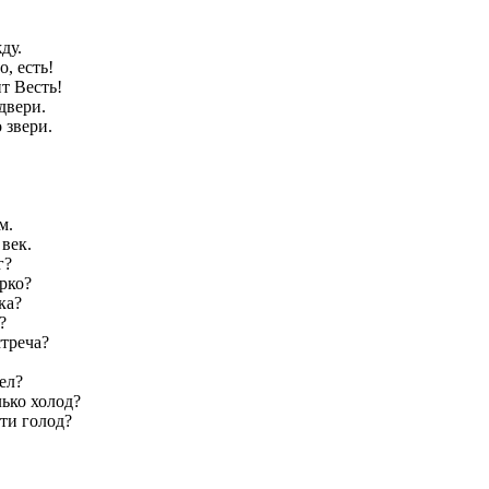
ду.
, есть!
т Весть!
двери.
 звери.
м.
век.
г?
арко?
ка?
?
треча?
ел?
лько холод?
сти голод?