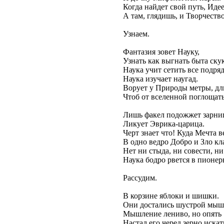
Когда найдет свой путь, Идее
А там, глядишь, и Творчество
Узнаем.
Фантазия зовет Науку,
Узнать как выгнать быта скук
Наука учит сетить все подряд
Наука изучает наугад.
Ворует у Природы метры, дл
Чтоб от вселенной поглощат
Лишь факел подожжет зарни
Ликует Эврика-царица.
Черт знает что! Куда Мечта в
В одно ведро Добро и Зло кл
Нет ни стыда, ни совести, ни
Наука бодро рвется в пионер
Рассудим.
В корзине яблоки и шишки.
Они достались шустрой мыш
Мышление лениво, но опять
Настал его черед зерно искат