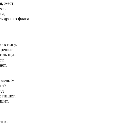
я, жест;
ст.
га,
ь древко флага.
 в ногу.
й решит
 иль щит.
ет:
ает.
смело!»
ет?
од.
е пишет.
ышит.
тек.