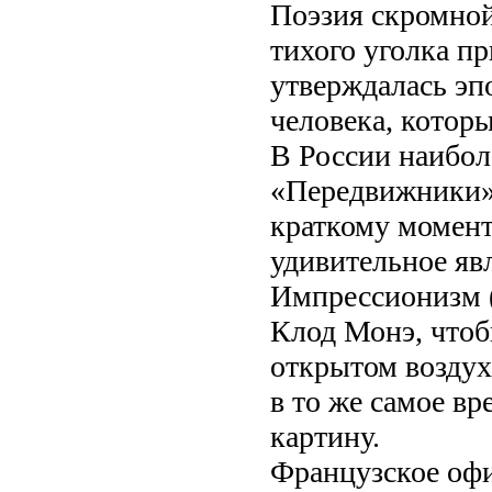
Поэзия скромной
тихого уголка п
утверждалась эпо
человека, которы
В России наибол
«Передвижники»)
краткому момент
удивительное яв
Импрессионизм (о
Клод Монэ, чтоб
открытом воздух
в то же самое вр
картину.
Французское офи