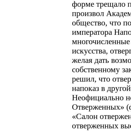
форме трещало п
произвол Академ
общество, что п
императора Напо
многочисленные
искусства, отве
желая дать возм
собственному за
решил, что отве
напоказ в друго
Неофициально н
Отверженных» (фр
«Салон отвержен
отверженных выс