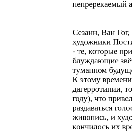
непререкаемый а
Сезанн, Ван Гог
художники Пост
- те, которые п
блуждающие звёз
туманном будущ
К этому времени
дагерротипии, т
году), что приве
раздаваться гол
живопись, и худ
кончилось их вр