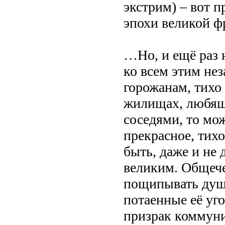
экстрим) – вот 
эпохи великой ф
…Но, и ещё раз 
ко всем этим не
горожанам, тихо
жилищах, любящ
соседями, то мо
прекрасное, тихо
быть, даже и не
великим. Общече
пощипывать душу
потаенные её уго
призрак коммуни