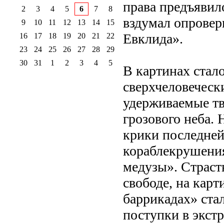
права предъявил
2
3
4
5
6
7
8
вздумал опровер
9
10
11
12
13
14
15
Евклида».
16
17
18
19
20
21
22
23
24
25
26
27
28
29
30
31
1
2
3
4
5
В картинах стал
сверхчеловеческ
удерживаемые тв
грозового неба.
крики последней
кораблекрушения
медузы». Страст
свободе, на кар
баррикадах» ста
поступки в экст