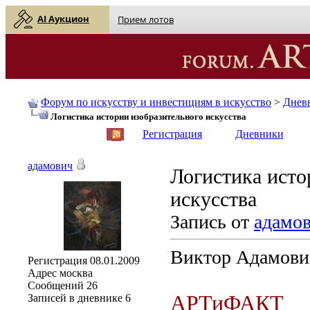
AI Аукцион
Прием лотов
Форум по искусству и инвестициям в искусство
>
Днев
Логистика истории изобразительного искусства
English
| Русский
Регистрация
Дневники
адамович
Логистика исто
искусства
Запись от
адамо
Виктор Адамови
Регистрация
08.01.2009
Адрес
москва
Сообщений
26
АРТиФАКТ
Записей в дневнике
6