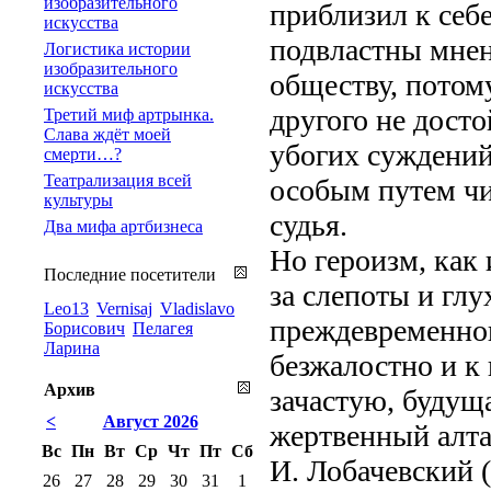
изобразительного
приблизил к себе
искусства
подвластны мне
Логистика истории
изобразительного
обществу, потом
искусства
другого не дост
Третий миф артрынка.
Слава ждёт моей
убогих суждений
смерти…?
Театрализация всей
особым путем чи
культуры
судья.
Два мифа артбизнеса
Но героизм, как 
Последние посетители
за слепоты и глу
Leo13
Vernisaj
Vladislavo
преждевременног
Борисович
Пелагея
Ларина
безжалостно и к
Архив
зачастую, будущ
<
Август 2026
жертвенный алта
Вс
Пн
Вт
Ср
Чт
Пт
Сб
И. Лобачевский (
26
27
28
29
30
31
1