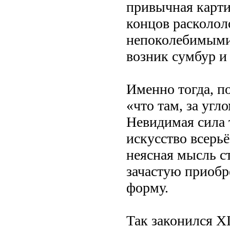
привычная карти
концов расколол
непоколебимыми
возник сумбур и
Именно тогда, п
«что там, за угл
Невидимая сила 
искусство всерьё
неясная мысль с
зачастую приобр
форму.
Так законился XI