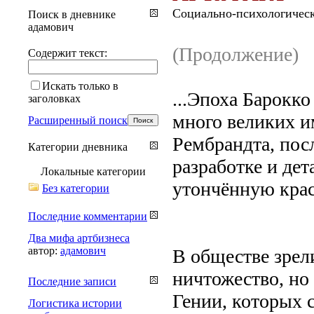
Социально-психологическ
Поиск в дневнике
адамович
(Продолжение)
Содержит текст:
Искать только в
...Эпоха Барокко
заголовках
много великих и
Расширенный поиск
Рембрандта, пос
Категории дневника
разработке и дет
Локальные категории
утончённую крас
Без категории
Последние комментарии
Два мифа артбизнеса
автор:
адамович
В обществе зрели
ничтожество, но
Последние записи
Гении, которых 
Логистика истории