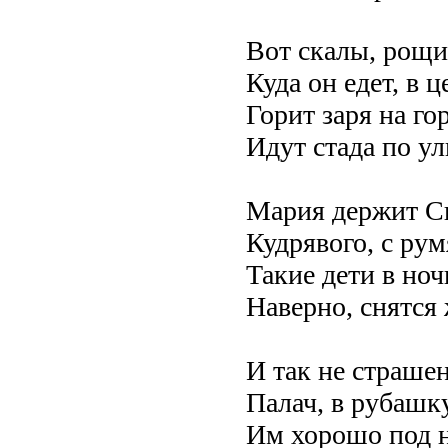
Вот скалы, рощи
Куда он едет, в 
Горит заря на го
Идут стада по у
Мария держит Сы
Кудрявого, с ру
Такие дети в ноч
Наверно, снятс
И так не страше
Палач, в рубашк
Им хорошо под 