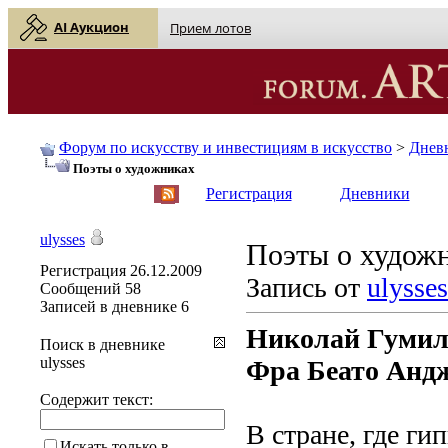
AI Аукцион
Прием лотов
Форум по искусству и инвестициям в искусство
>
Днев
Поэты о художниках
English
| Русский
Регистрация
Дневники
ulysses
Поэты о худож
Регистрация
26.12.2009
Запись от
ulysses
Сообщений
58
Записей в дневнике
6
Николай Гумил
Поиск в дневнике
ulysses
Фра Беато Анд
Содержит текст:
В стране, где ги
Искать только в