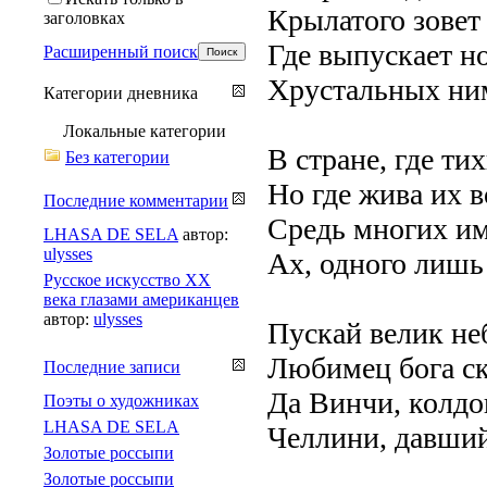
Крылатого зовет 
заголовках
Где выпускает но
Расширенный поиск
Хрустальных ни
Категории дневника
Локальные категории
В стране, где ти
Без категории
Но где жива их в
Последние комментарии
Средь многих им
LHASA DE SELA
автор:
ulysses
Ах, одного лишь
Русское искусство XX
века глазами американцев
автор:
ulysses
Пускай велик не
Любимец бога ск
Последние записи
Да Винчи, колдо
Поэты о художниках
LHASA DE SELA
Челлини, давший
Золотые россыпи
Золотые россыпи