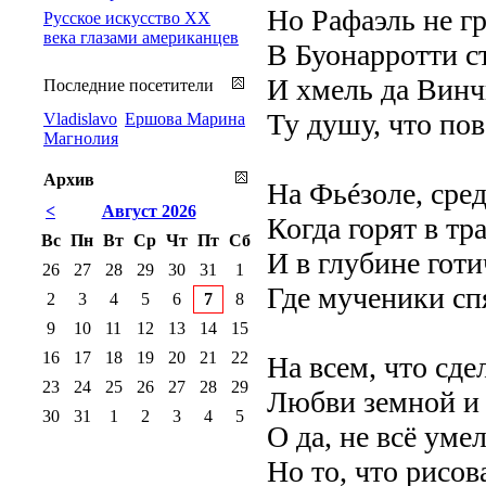
Но Рафаэль не гре
Русское искусство XX
века глазами американцев
В Буонарротти с
И хмель да Винч
Последние посетители
Ту душу, что пов
Vladislavo
Ершова Марина
Магнолия
Архив
На Фьéзоле, сре
<
Август 2026
Когда горят в тр
Вс
Пн
Вт
Ср
Чт
Пт
Сб
И в глубине готи
26
27
28
29
30
31
1
Где мученики сп
2
3
4
5
6
7
8
9
10
11
12
13
14
15
16
17
18
19
20
21
22
На всем, что сде
23
24
25
26
27
28
29
Любви земной и
30
31
1
2
3
4
5
О да, не всё уме
Но то, что рисо