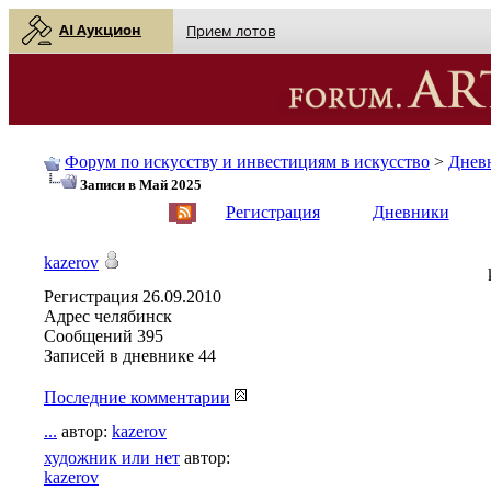
AI Аукцион
Прием лотов
Форум по искусству и инвестициям в искусство
>
Днев
Записи в Май 2025
English
| Русский
Регистрация
Дневники
kazerov
Регистрация
26.09.2010
Адрес
челябинск
Сообщений
395
Записей в дневнике
44
Последние комментарии
...
автор:
kazerov
художник или нет
автор:
kazerov