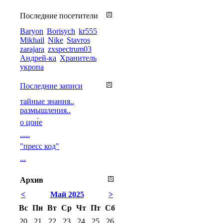
Последние посетители
Baryon
Borisych
kr555
Mikhail
Nike
Stavros
zarajara
zxspectrum03
Андрей-ка
Хранитель
укропа
Последние записи
тайные знания..
размышления..
о цои́е
.....
"пресс код"
...
Архив
<
Май 2025
>
Вс
Пн
Вт
Ср
Чт
Пт
Сб
20
21
22
23
24
25
26