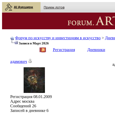
AI Аукцион
Прием лотов
Форум по искусству и инвестициям в искусство
>
Днев
Записи в Март 2026
English
| Русский
Регистрация
Дневники
адамович
а
Регистрация
08.01.2009
Адрес
москва
Сообщений
26
Записей в дневнике
6