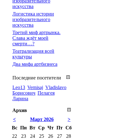
изобразительного
искусства
Логистика истории
изобразительного
искусства
Третий миф артрынка.
Слава ждёт моей
смерти…?
Театрализация всей
культуры
Два мифа артбизнеса
Последние посетители
Leo13
Vernisaj
Vladislavo
Борисович
Пелагея
Ларина
Архив
<
Март 2026
>
Вс
Пн
Вт
Ср
Чт
Пт
Сб
22
23
24
25
26
27
28