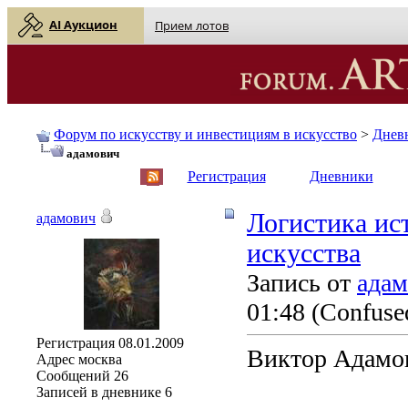
AI Аукцион
Прием лотов
Форум по искусству и инвестициям в искусство
>
Днев
адамович
English
| Русский
Регистрация
Дневники
Логистика ис
адамович
искусства
Запись от
адам
01:48
(Confused
Регистрация
08.01.2009
Виктор Адамо
Адрес
москва
Сообщений
26
Записей в дневнике
6