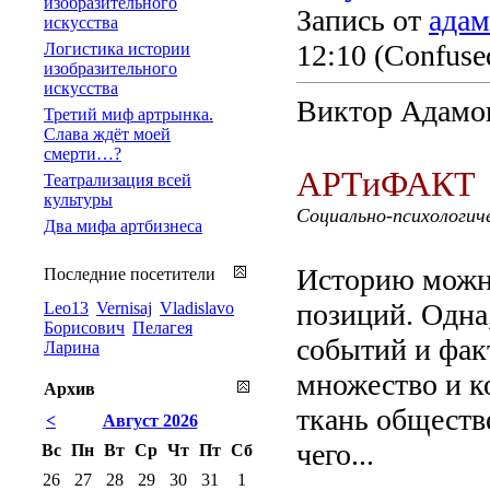
изобразительного
Запись от
адам
искусства
12:10
(Confused
Логистика истории
изобразительного
искусства
Виктор Адамо
Третий миф артрынка.
Слава ждёт моей
смерти…?
АРТиФАКТ
Театрализация всей
культуры
Социально-психологич
Два мифа артбизнеса
Историю можно
Последние посетители
позиций. Одна
Leo13
Vernisaj
Vladislavo
Борисович
Пелагея
событий и фак
Ларина
множество и к
Архив
ткань обществе
<
Август 2026
чего...
Вс
Пн
Вт
Ср
Чт
Пт
Сб
26
27
28
29
30
31
1