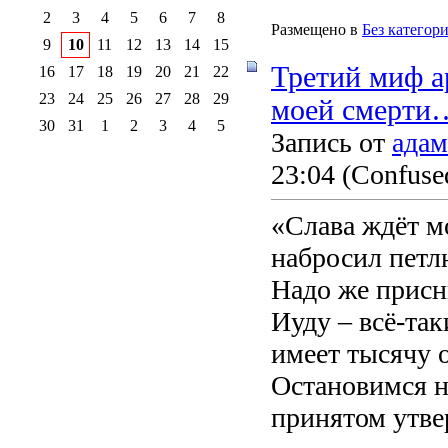
2
3
4
5
6
7
8
Размещено в
Без категор
9
10
11
12
13
14
15
Третий миф а
16
17
18
19
20
21
22
23
24
25
26
27
28
29
моей смерти
30
31
1
2
3
4
5
Запись от
адам
23:04
(Confused
«Слава ждёт м
набросил петл
Надо же присн
Иуду – всё-так
имеет тысячу 
Остановимся 
принятом утве