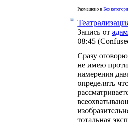
Размещено в
Без категор
Театрализаци
Запись от
адам
08:45
(Confused
Сразу оговорю
не имею против
намерения дав
определять чт
рассматриваетс
всеохватывающ
изобразительно
тотальная эксп