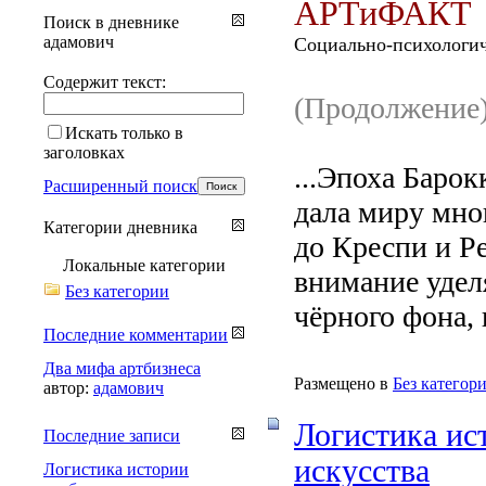
АРТиФАКТ
Поиск в дневнике
адамович
Социально-психологич
Содержит текст:
(Продолжение
Искать только в
заголовках
...Эпоха Барок
Расширенный поиск
дала миру мно
Категории дневника
до Креспи и Р
Локальные категории
внимание удел
Без категории
чёрного фона, н
Последние комментарии
Два мифа артбизнеса
Размещено в
Без категор
автор:
адамович
Логистика ис
Последние записи
искусства
Логистика истории