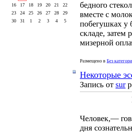
бедного стеко
16
17
18
19
20
21
22
вместе с моло
23
24
25
26
27
28
29
30
31
1
2
3
4
5
побегушках у 
складе, затем 
мизерной оплат
Размещено в
Без категор
Некоторые эс
Запись от
sur
р
Человек,— гов
дня сознатель