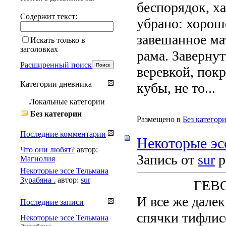
беспорядок, х
Содержит текст:
убрано: хорош
завешанное ма
Искать только в
заголовках
рама. Завернут
Расширенный поиск
веревкой, пок
Категории дневника
кубы, не то...
Локальные категории
Без категории
Размещено в
Без категор
Последние комментарии
Некоторые эс
Что они любят?
автор:
Запись от
sur
р
Магнолия
Некоторые эссе Тельмана
Зурабяна .
автор:
sur
ГЕВ
И все же дале
Последние записи
спячки тифлис
Некоторые эссе Тельмана