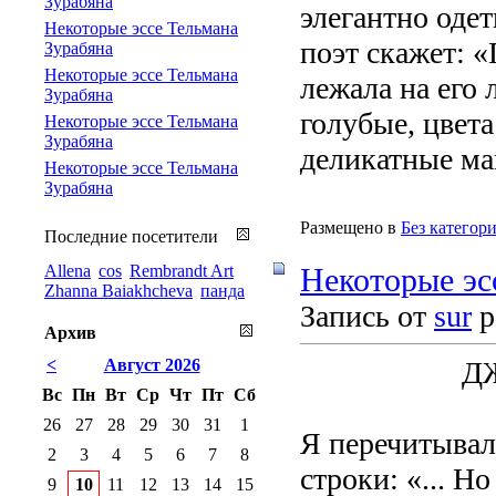
Зурабяна
элегантно оде
Некоторые эссе Тельмана
поэт скажет: 
Зурабяна
Некоторые эссе Тельмана
лежала на его 
Зурабяна
голубые, цвета
Некоторые эссе Тельмана
Зурабяна
деликатные ма
Некоторые эссе Тельмана
Зурабяна
Размещено в
Без категор
Последние посетители
Allena
cos
Rembrandt Art
Некоторые эс
Zhanna Baiakhcheva
панда
Запись от
sur
р
Архив
<
Август 2026
Д
Вс
Пн
Вт
Ср
Чт
Пт
Сб
26
27
28
29
30
31
1
Я перечитывал
2
3
4
5
6
7
8
строки: «... Н
9
10
11
12
13
14
15