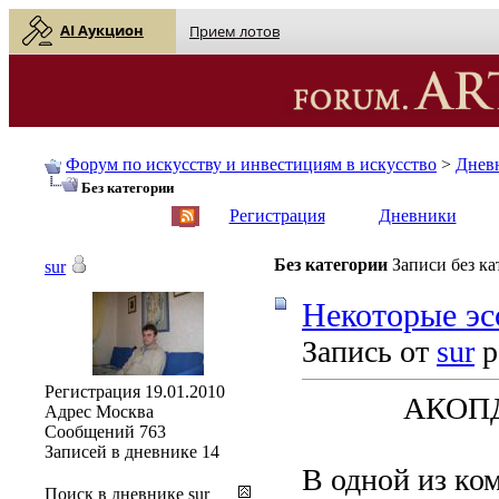
AI Аукцион
Прием лотов
Форум по искусству и инвестициям в искусство
>
Днев
Без категории
English
| Русский
Регистрация
Дневники
Без категории
Записи без к
sur
Некоторые эс
Запись от
sur
р
Регистрация
19.01.2010
АКОП
Адрес
Москва
Сообщений
763
Записей в дневнике
14
В одной из ко
Поиск в дневнике sur