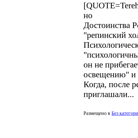
[QUOTE=Tereho
но
Достоинства Р
"репинский хо
Психологическ
"психологичны
он не прибега
освещению" и
Когда, после 
приглашали...
Размещено в
Без категор