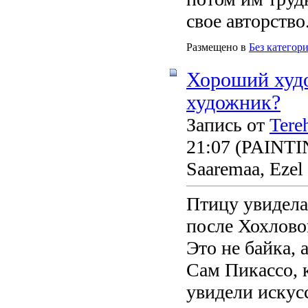
свое авторство
Размещено в
Без категор
Хороший худ
художник?
Запись от
Tere
21:07
(PAINTING
Saaremaa, Ezel
Птицу увидела 
после Хохлово
Это не байка, 
Сам Пикассо, к
увидели искус