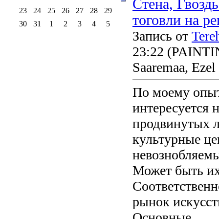
Стена, Гвозд
23
24
25
26
27
28
29
тоговли на р
30
31
1
2
3
4
5
Запись от
Tere
23:22
(PAINTING
Saaremaa, Ezel
По моему опы
интересуется 
продвинутых л
культурные це
невознобляемы
Может быть их
Соответственн
рынок искусст
Основные...