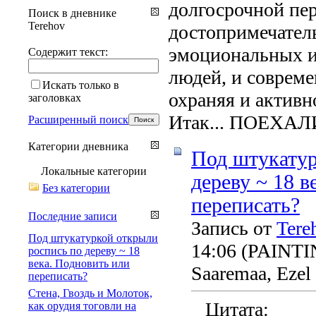
долгосрочной пе
Поиск в дневнике
Terehov
достопримечател
эмоциональных и
Содержит текст:
людей, и совреме
Искать только в
охраняя и активн
заголовках
Итак... ПОЕХАЛ
Расширенный поиск
Категории дневника
Под штукатур
Локальные категории
дереву ~ 18 в
Без категории
переписать?
Последние записи
Запись от
Tere
Под штукатуркой открыли
14:06
(PAINTING
роспись по дереву ~ 18
века. Подновить или
Saaremaa, Ezel
переписать?
Стена, Гвоздь и Молоток,
Цитата:
как орудия тоговли на