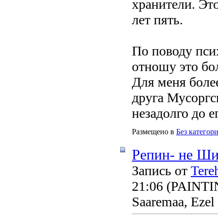
хранители. Эт
лет пять.
По поводу пси
отношу это бо
Для меня боле
друга Мусоргс
незадолго до е
Размещено в
Без категор
Репин- не Ши
Запись от
Tere
21:06
(PAINTING
Saaremaa, Ezel