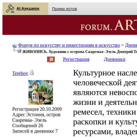
AI Аукцион
Прием лотов
Форум по искусству и инвестициям в искусство
>
Днев
ЖИВОПИСЬ. Художник с острова Сааремаа- Эзель Дмитрий Т
English
| Русский
Регистрация
Дневники
Культурное насле
Terehov
человеческой дея
являются невос
жизни и деятельн
Регистрация
20.10.2009
ремесел, техники 
Адрес
Эстония, остров
раскопки и куль
Сааремаа- Эзель
Сообщений
26
ресурсами, владе
Записей в дневнике
7