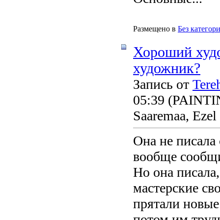
Размещено в
Без категор
Хороший худ
художник?
Запись от
Tere
05:39
(PAINTING
Saaremaa, Ezel
Она не писала 
вообще сообщи
Но она писала,
мастерские сво
прятали новые
потом им труд