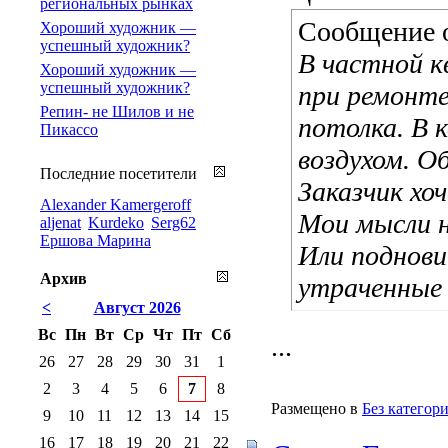
региональных рынках
Сообщение 
Хороший художник —
успешный художник?
В частной к
Хороший художник —
успешный художник?
при ремонте
Репин- не Шилов и не
потолка. В 
Пикассо
воздухом. О
Последние посетители
Заказчик хо
Alexander Kamergeroff
Мои мысли н
aljenat
Kurdeko
Serg62
Ершова Марина
Или поднов
Архив
утраченные
<
Август 2026
Вс
Пн
Вт
Ср
Чт
Пт
Сб
...
26
27
28
29
30
31
1
2
3
4
5
6
7
8
Размещено в
Без категор
9
10
11
12
13
14
15
16
17
18
19
20
21
22