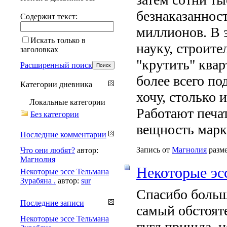
безнаказанност
Содержит текст:
миллионов. В 
Искать только в
науку, строите
заголовках
"крутить" квар
Расширенный поиск
более всего по
Категории дневника
хочу, столько 
Локальные категории
Работают печат
Без категории
вещность марк
Последние комментарии
Запись от
Магнолия
разме
Что они любят?
автор:
Магнолия
Некоторые эс
Некоторые эссе Тельмана
Зурабяна .
автор:
sur
Спасибо больш
Последние записи
самый обстояте
Некоторые эссе Тельмана
гугл пришла, н