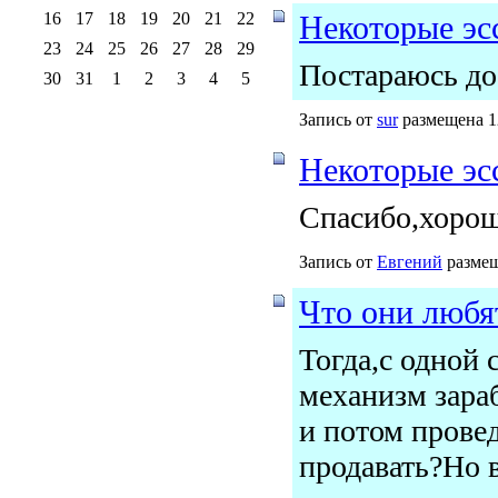
16
17
18
19
20
21
22
Некоторые эсс
23
24
25
26
27
28
29
Постараюсь доб
30
31
1
2
3
4
5
Запись от
sur
размещена 12
Некоторые эсс
Спасибо,хорош
Запись от
Евгений
размещ
Что они любя
Тогда,с одной 
механизм зараб
и потом прове
продавать?Но в