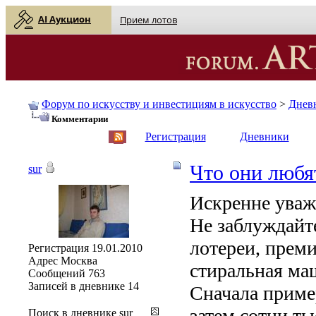
AI Аукцион
Прием лотов
Форум по искусству и инвестициям в искусство
>
Днев
Комментарии
English
| Русский
Регистрация
Дневники
Что они любя
sur
Искренне уваж
Не заблуждайт
лотереи, преми
Регистрация
19.01.2010
Адрес
Москва
стиральная ма
Сообщений
763
Записей в дневнике
14
Сначала приме
затем сотни ты
Поиск в дневнике sur