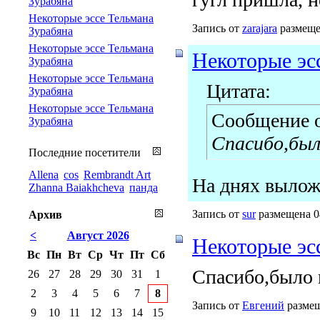
Зурабяна
Некоторые эссе Тельмана
Запись от
zarajara
размещен
Зурабяна
Некоторые эссе Тельмана
Некоторые эс
Зурабяна
Некоторые эссе Тельмана
Цитата:
Зурабяна
Некоторые эссе Тельмана
Сообщение 
Зурабяна
Спасибо,был
Последние посетители
Allena
cos
Rembrandt Art
На днях вылож
Zhanna Baiakhcheva
панда
Запись от
sur
размещена 04
Архив
<
Август 2026
Некоторые эс
Вс
Пн
Вт
Ср
Чт
Пт
Сб
Спасибо,было 
26
27
28
29
30
31
1
2
3
4
5
6
7
8
Запись от
Евгений
размещ
9
10
11
12
13
14
15